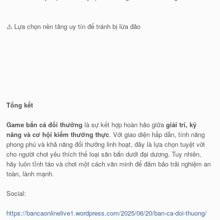
⚠️ Lựa chọn nền tảng uy tín để tránh bị lừa đảo
Tổng kết
Game bắn cá đổi thưởng
là sự kết hợp hoàn hảo giữa
giải trí, kỹ
năng và cơ hội kiếm thưởng thực
. Với giao diện hấp dẫn, tính năng
phong phú và khả năng đổi thưởng linh hoạt, đây là lựa chọn tuyệt vời
cho người chơi yêu thích thể loại săn bắn dưới đại dương. Tuy nhiên,
hãy luôn tỉnh táo và chơi một cách văn minh để đảm bảo trải nghiệm an
toàn, lành mạnh.
Social:
https://bancaonlinelive1.wordpress.com/2025/06/20/ban-ca-doi-thuong/