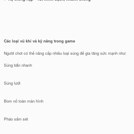
Các loại vũ khí và kỹ năng trong game
Người chơi có thể nâng cấp nhiều loại súng để gia tăng sức mạnh như:
Súng bắn nhanh
Súng lưới
Bom nổ toàn màn hình
Pháo sấm sét