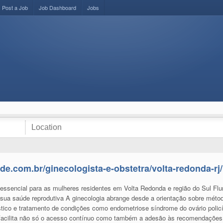
Post a Job
Job Dashboard
Jobs
de.com.br/ginecologista-e-obstetra/volta-redonda-rj/
 essencial para as mulheres residentes em Volta Redonda e região do Sul F
sua saúde reprodutiva A ginecologia abrange desde a orientação sobre méto
tico e tratamento de condições como endometriose síndrome do ovário poli
o facilita não só o acesso contínuo como também a adesão às recomendações