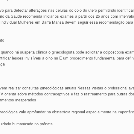
vo para detectar alterações nas células do colo do útero permitindo identifi
ério da Saúde recomenda iniciar os exames a partir dos 25 anos com interval
o individual Mulheres em Barra Mansa devem seguir essa recomendação para r
nto
quando há suspeita clínica o ginecologista pode solicitar a colposcopia exa
entificar lesões invisíveis a olho nu É um procedimento fundamental para def
nça
 realizar consultas ginecológicas anuais Nessas visitas o profissional aval
V orienta sobre métodos contraceptivos e faz o rastreamento para outras doe
vamentos inesperados
cológica vale aprofundar na obstetrícia regional especialmente na importânc
uidado humanizado no prénatal