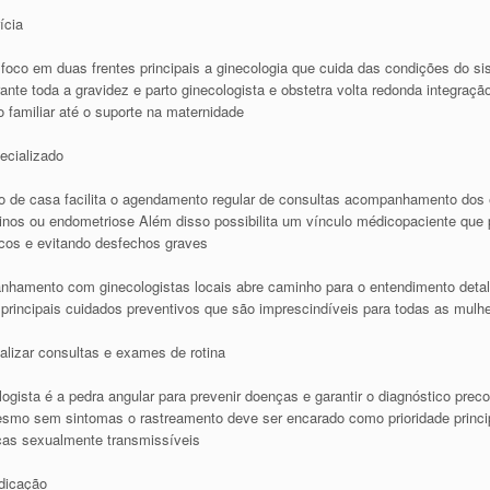
ícia
oco em duas frentes principais a ginecologia que cuida das condições do si
nte toda a gravidez e parto ginecologista e obstetra volta redonda integraç
 familiar até o suporte na maternidade
ecializado
to de casa facilita o agendamento regular de consultas acompanhamento dos
os ou endometriose Além disso possibilita um vínculo médicopaciente que p
scos e evitando desfechos graves
nhamento com ginecologistas locais abre caminho para o entendimento det
principais cuidados preventivos que são imprescindíveis para todas as mulhe
alizar consultas e exames de rotina
ogista é a pedra angular para prevenir doenças e garantir o diagnóstico pr
Mesmo sem sintomas o rastreamento deve ser encarado como prioridade princ
nças sexualmente transmissíveis
dicação