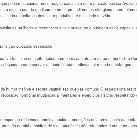
que podem ocasionar menstruação excessiva dor e pressão pélvica Avaliar 
mento clínico uso de medicamentos ou procedimentos cirúrgicos como miom
alizada respeitando desejos reprodutivos e qualidade de vida
auxilia as mulheres a reconhecer sinais suspeitos e buscar a ajuda especia
ransição cuidados essenciais
dutivo feminino com alterações hormonais que afetam corpo e mente Em Bar
 adequada para preservar a saúde óssea cardiovascular e o bemestar geral
de humor insônia e secura vaginal são queixas comuns O especialista realiz
ir reposição hormonal mudanças alimentares e exercícios físicos respeitand
osteoporose e doenças cardiovasculares condições cuja prevalência aumenta 
pressão arterial e hábitos de vida saudáveis são reforçados durante as cons