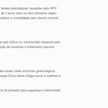
car lesões prémalignas causadas pelo HPV
o de 3 anos caso os dois primeiros sejam
eduzir a mortalidade pelo câncer cervical
me que utiliza um microscópio especial para
inição de condutas e tratamento precoce
ia sinais vitais sintomas ginecológicos
nças Essa rotina mitiga riscos e melhora a
ia do prénatal para segurança maternofetal