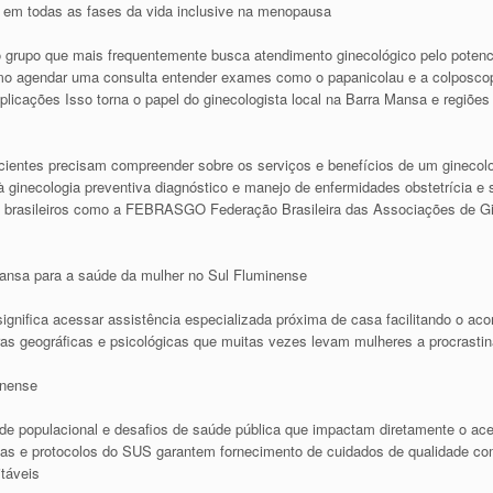
em todas as fases da vida inclusive na menopausa
 grupo que mais frequentemente busca atendimento ginecológico pelo potenc
o agendar uma consulta entender exames como o papanicolau e a colposcopi
icações Isso torna o papel do ginecologista local na Barra Mansa e regiões 
cientes precisam compreender sobre os serviços e benefícios de um ginecol
 ginecologia preventiva diagnóstico e manejo de enfermidades obstetrícia e
tas brasileiros como a FEBRASGO Federação Brasileira das Associações de Gin
Mansa para a saúde da mulher no Sul Fluminense
gnifica acessar assistência especializada próxima de casa facilitando o ac
ras geográficas e psicológicas que muitas vezes levam mulheres a procrasti
inense
de populacional e desafios de saúde pública que impactam diretamente o ac
íticas e protocolos do SUS garantem fornecimento de cuidados de qualidade c
itáveis