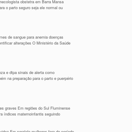
inecologista obstetra em Barra Mansa
ara o parto seguro seja ele normal ou
xames de sangue para anemia doenças
ntificar alterações O Ministério da Saúde
za e dtpa sinais de alerta como
m na preparação para o parto e puerpério
ões graves Em regiões do Sul Fluminense
a índices maternoinfantis seguindo
videz Em paralelo mulheres fora do período