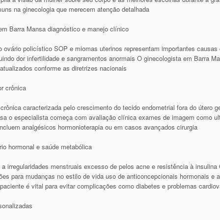
muns na ginecologia que merecem atenção detalhada
 em Barra Mansa diagnóstico e manejo clínico
ovário policístico SOP e miomas uterinos representam importantes causas 
luindo dor infertilidade e sangramentos anormais O ginecologista em Barra M
 atualizados conforme as diretrizes nacionais
or crônica
rônica caracterizada pelo crescimento do tecido endometrial fora do útero g
ansa o especialista começa com avaliação clínica exames de imagem como ul
incluem analgésicos hormonioterapia ou em casos avançados cirurgia
brio hormonal e saúde metabólica
a irregularidades menstruais excesso de pelos acne e resistência à insulina O
tações para mudanças no estilo de vida uso de anticoncepcionais hormonais
a paciente é vital para evitar complicações como diabetes e problemas cardio
sonalizadas