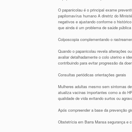
O papanicolau é o principal exame preventi
papilomavírus humano A diretriz do Minist
negativos e ajustando conforme o históric
que ainda é um problema de saúde pública
Colposcopia complementando o rastreame
Quando o papanicolau revela alterações ou 
avaliar detalhadamente o colo uterino e id
contribuindo para evitar progressão da doe
Consultas periódicas orientações gerais
Mulheres adultas mesmo sem sintomas devem
atualiza vacinas importantes como a do HP
qualidade de vida evitando surtos ou agra
Após compreender a base da prevenção gine
Obstetrícia em Barra Mansa segurança e c