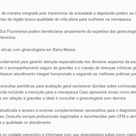
de maneira integrada pois transtornos de ansiedade e depressão podem se i
gistas da região busca qualidade de vida plena para mulheres na menopausa
 Sul Fluminense podem beneficiarse amplamente da expertise dos ginecologist
feminina
 eficaz com ginecologista em Barra Mansa
undamental para garantir atenção especializada nos diversos aspectos da s
é o acompanhamento seguro da gravidez e o manejo de doenças crônicas gi
ferecer atendimento integral humanizado e seguindo as melhores práticas pre
nsultas periódicas para avaliação geral esclarecer dúvidas sobre contrace
vida incluindo a transição para a menopausa Caso apresente sinais como dor 
s em relação à gravidez o ideal é consultar o ginecologista sem demora
 atualizada e acesso a exames complementares necessários para o diagnóstico
es Consulte sempre profissionais registrados e reconhecidos pelo CFM e al
a e qualidade no atendimento
ta no cuidado preventivo e informese com seu ginecologista sobre como mante