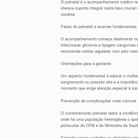
O prénatal é o acompanhamento médico rea
oferece suporte integral nesta fase crucia
cesárea
Fases do prénatal e exames fundamentais
O acompanhamento começa idealmente no pr
infecciosas glicemia e tipagem sanguínea s
recomenda visitas regulares com pelo meno
Orientações para a gestante
Um aspecto fundamental é educar a mulher 
sangramento ou pressão alta e a importân
momento que exige atenção especial à saú
Prevenção de complicações mais comuns 
O monitoramento prénatal reduz a incidên
onde há uma população heterogênea o apoio
protocolos do CFM e do Ministério da Saú
Entender esses cuidados na obstetrícia am