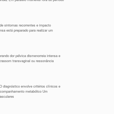
de sintomas recorrentes e impacto
ansa está preparado para realizar um
erando dor pélvica dismenorreia intensa e
trassom transvaginal ou ressonância
 diagnóstico envolve critérios clínicos e
 e acompanhamento metabólico Um
vasculares