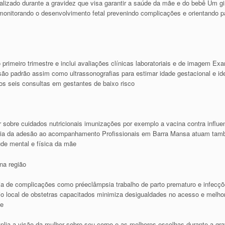
lizado durante a gravidez que visa garantir a saúde da mãe e do bebê Um g
l monitorando o desenvolvimento fetal prevenindo complicações e orientando p
imeiro trimestre e inclui avaliações clínicas laboratoriais e de imagem E
ão padrão assim como ultrassonografias para estimar idade gestacional e ide
s seis consultas em gestantes de baixo risco
sobre cuidados nutricionais imunizações por exemplo a vacina contra influen
cia da adesão ao acompanhamento Profissionais em Barra Mansa atuam també
de mental e física da mãe
na região
cia de complicações como préeclâmpsia trabalho de parto prematuro e infecç
 local de obstetras capacitados minimiza desigualdades no acesso e melhor
de
plia a visão da mulher sobre seu corpo e as melhores escolhas durante a gra