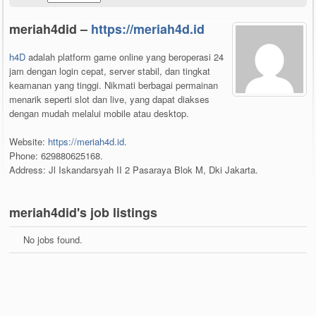
meriah4did –
https://meriah4d.id
h4D
adalah platform game online yang beroperasi 24
jam dengan login cepat, server stabil, dan tingkat
keamanan yang tinggi. Nikmati berbagai permainan
menarik seperti slot dan live, yang dapat diakses
dengan mudah melalui mobile atau desktop.
Website:
https://meriah4d.id
.
Phone: 629880625168.
Address: Jl Iskandarsyah II 2 Pasaraya Blok M, Dki Jakarta.
meriah4did's job listings
No jobs found.