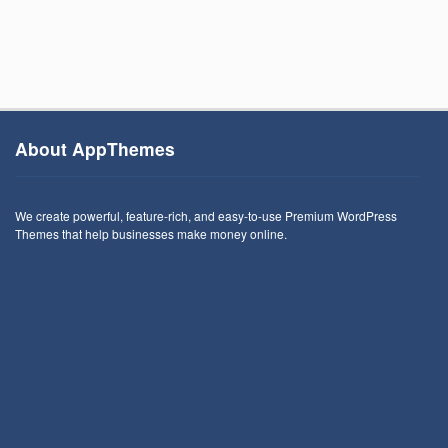
About AppThemes
We create powerful, feature-rich, and easy-to-use Premium WordPress
Themes that help businesses make money online.