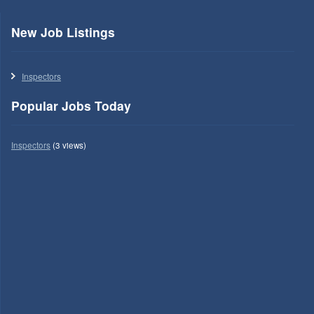
New Job Listings
Inspectors
Popular Jobs Today
Inspectors
(3 views)