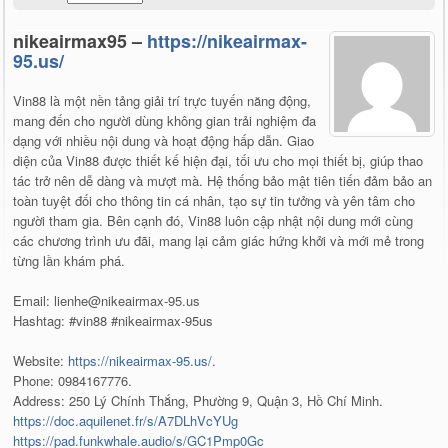
nikeairmax95 –
https://nikeairmax-
95.us/
Vin88 là một nền tảng giải trí trực tuyến năng động,
mang đến cho người dùng không gian trải nghiệm đa
dạng với nhiều nội dung và hoạt động hấp dẫn. Giao
diện của Vin88 được thiết kế hiện đại, tối ưu cho mọi thiết bị, giúp thao
tác trở nên dễ dàng và mượt mà. Hệ thống bảo mật tiên tiến đảm bảo an
toàn tuyệt đối cho thông tin cá nhân, tạo sự tin tưởng và yên tâm cho
người tham gia. Bên cạnh đó, Vin88 luôn cập nhật nội dung mới cùng
các chương trình ưu đãi, mang lại cảm giác hứng khởi và mới mẻ trong
từng lần khám phá.
Email: lienhe@nikeairmax-95.us
Hashtag: #vin88 #nikeairmax-95us
Website:
https://nikeairmax-95.us/
.
Phone: 0984167776.
Address: 250 Lý Chính Thắng, Phường 9, Quận 3, Hồ Chí Minh.
https://doc.aquilenet.fr/s/A7DLhVcYUg
https://pad.funkwhale.audio/s/GC1Pmp0Gc