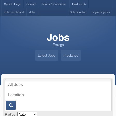
Sample Page
Contact
Terms & Conditions
Post a Job
Job Dashboard
Jobs
Submit a Job
Login/Register
Jobs
Emiogp
Latest Jobs
Freelance
Radius: