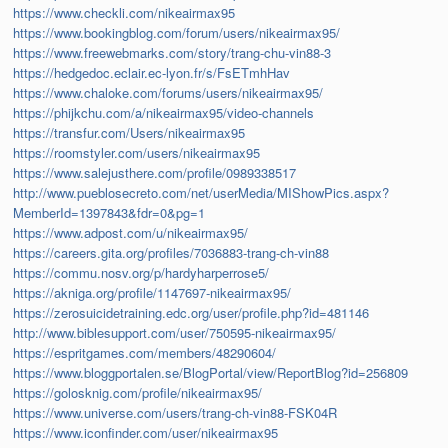
https://www.checkli.com/nikeairmax95
https://www.bookingblog.com/forum/users/nikeairmax95/
https://www.freewebmarks.com/story/trang-chu-vin88-3
https://hedgedoc.eclair.ec-lyon.fr/s/FsETmhHav
https://www.chaloke.com/forums/users/nikeairmax95/
https://phijkchu.com/a/nikeairmax95/video-channels
https://transfur.com/Users/nikeairmax95
https://roomstyler.com/users/nikeairmax95
https://www.salejusthere.com/profile/0989338517
http://www.pueblosecreto.com/net/userMedia/MIShowPics.aspx?
MemberId=1397843&fdr=0&pg=1
https://www.adpost.com/u/nikeairmax95/
https://careers.gita.org/profiles/7036883-trang-ch-vin88
https://commu.nosv.org/p/hardyharperrose5/
https://akniga.org/profile/1147697-nikeairmax95/
https://zerosuicidetraining.edc.org/user/profile.php?id=481146
http://www.biblesupport.com/user/750595-nikeairmax95/
https://espritgames.com/members/48290604/
https://www.bloggportalen.se/BlogPortal/view/ReportBlog?id=256809
https://golosknig.com/profile/nikeairmax95/
https://www.universe.com/users/trang-ch-vin88-FSK04R
https://www.iconfinder.com/user/nikeairmax95