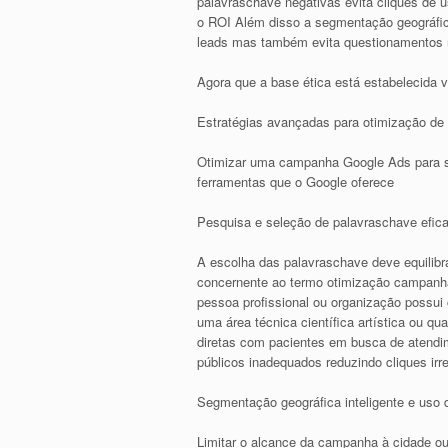
palavraschave negativas evita cliques de 
o ROI Além disso a segmentação geográfica 
leads mas também evita questionamentos re
Agora que a base ética está estabelecida 
Estratégias avançadas para otimização d
Otimizar uma campanha Google Ads para saú
ferramentas que o Google oferece
Pesquisa e seleção de palavraschave efic
A escolha das palavraschave deve equilibr
concernente ao termo otimização campanh
pessoa profissional ou organização possui
uma área técnica científica artística ou qu
diretas com pacientes em busca de atendi
públicos inadequados reduzindo cliques ir
Segmentação geográfica inteligente e uso 
Limitar o alcance da campanha à cidade ou