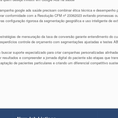
ampanha google ads saúde precisam combinar ética técnica e desempenho par
gurar conformidade com a Resolução CFM nº 23362023 evitando promessas ou
ivas configuração rigorosa da segmentação geográfica e uso inteligente de e
estratégias de mensuração da taxa de conversão garante entendimento do cus
 desperdícios controle de orçamento com segmentações ajustadas e testes A
m buscar suporte especializado para criar campanhas personalizadas alinhad
ar resultados e compreender a jornada digital do paciente são etapas que t
tação de pacientes particulares e criando um diferencial competitivo suste