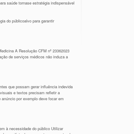
ra saúde tornase estratégia indispensável
ia do públicoalvo para garantir
e Medicina A Resolução CFM nº 23362023
lgação de serviços médicos não induza a
tes que possam gerar influência indevida
suais e textos precisam refletir a
de anúncio por exemplo deve focar em
m à necessidade do público Utilizar