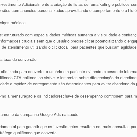
o investimento Adicionalmente a criação de listas de remarketing e públicos 
versões com anúncios personalizados aproveitando o comportamento e o histór
rviços médicos
ppet estruturado com especialidades médicas aumenta a visibilidade e confia
informações cruciais sem que o usuário precise clicar potencializando o eng
de atendimento utilizando o clicktocall para pacientes que buscam agilidade
 a taxa de conversão
e otimizada para converter o usuário em paciente evitando excesso de info
ficado CTA calltoaction visível e lembretes sobre diferenciação do atendimen
lidade e rapidez de carregamento são determinantes para evitar abandono da 
como a mensuração e os indicadoreschave de desempenho contribuem para m
moramento da campanha Google Ads na saúde
mental para garantir que os investimentos resultem em mais consultas par
tráfego qualificado que converta