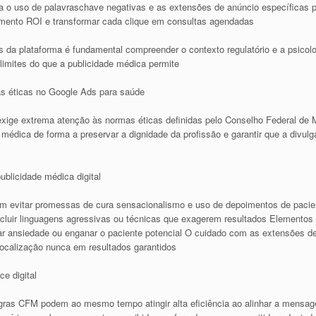
 o uso de palavraschave negativas e as extensões de anúncio específicas pa
timento ROI e transformar cada clique em consultas agendadas
 da plataforma é fundamental compreender o contexto regulatório e a psicolog
imites do que a publicidade médica permite
as éticas no Google Ads para saúde
exige extrema atenção às normas éticas definidas pelo Conselho Federal d
de médica de forma a preservar a dignidade da profissão e garantir que a divu
blicidade médica digital
m evitar promessas de cura sensacionalismo e uso de depoimentos de pacien
luir linguagens agressivas ou técnicas que exagerem resultados Elementos vi
rar ansiedade ou enganar o paciente potencial O cuidado com as extensões 
ocalização nunca em resultados garantidos
e digital
as CFM podem ao mesmo tempo atingir alta eficiência ao alinhar a mensage