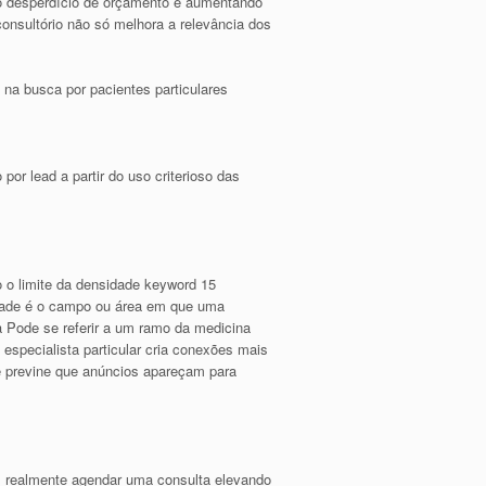
do desperdício de orçamento e aumentando
onsultório não só melhora a relevância dos
na busca por pacientes particulares
r lead a partir do uso criterioso das
o o limite da densidade keyword 15
dade é o campo ou área em que uma
a Pode se referir a um ramo da medicina
 especialista particular cria conexões mais
e previne que anúncios apareçam para
em realmente agendar uma consulta elevando