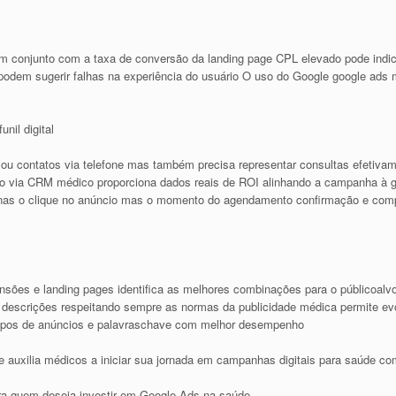
em conjunto com a taxa de conversão da landing page CPL elevado pode ind
odem sugerir falhas na experiência do usuário O uso do Google google ads 
il digital
 ou contatos via telefone mas também precisa representar consultas efetiv
 via CRM médico proporciona dados reais de ROI alinhando a campanha à g
enas o clique no anúncio mas o momento do agendamento confirmação e co
nsões e landing pages identifica as melhores combinações para o públicoalvo 
escrições respeitando sempre as normas da publicidade médica permite ev
rupos de anúncios e palavraschave com melhor desempenho
uxilia médicos a iniciar sua jornada em campanhas digitais para saúde com
ra quem deseja investir em Google Ads na saúde