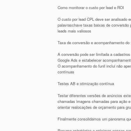
Como monitorar o custo por lead e ROI
O custo por lead CPL deve ser analisado 
palavraschave taxas baixas de conversão p
leads mais valiosos
Taxa de conversão e acompanhamento do fun
A conversão pode ser limitada a cadastros
Google Ads e estabelecer acompanhamento
O acompanhamento do funil inclui não ap
contínuas
Testes AB e otimização contínua
Testar diferentes versões de anúncios exte
chamadas imagens chamadas para ação e d
orientar realocações de orçamento para g
Finalmente consolidamos um panorama que a
Resumo estratégico e próximos passos pa