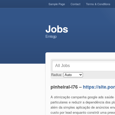
Sample Page
Contact
Terms & Conditions
Jobs
Emiogp
Radius:
pinheiral-l76 –
https://site.
A otimização campanha google ads saúde é 
particulares e reduzir a dependência dos p
além da simples aplicação de anúncios env
custo por lead enquanto constrói uma prese