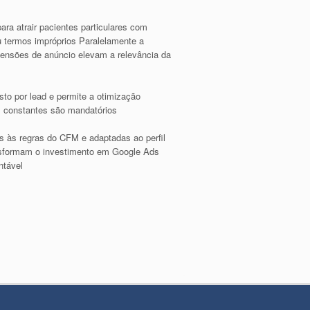
a atrair pacientes particulares com
 termos impróprios Paralelamente a
xtensões de anúncio elevam a relevância da
to por lead e permite a otimização
B constantes são mandatórios
as às regras do CFM e adaptadas ao perfil
ransformam o investimento em Google Ads
ntável