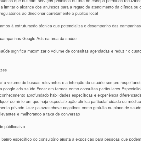
usuários que buscam serviços proibidos ou fora do escopo permitido reduzin
limitar o alcance dos anúncios para a região de atendimento da clínica ou c
gulatórios ao direcionar corretamente o público local
vamos à estruturação técnica que potencializa o desempenho das campanhas 
e campanhas Google Ads na área da saúde
de significa maximizar o volume de consultas agendadas e reduzir o custo po
azes
ar o volume de buscas relevantes e a intenção do usuário sempre respeitand
a google ads saúde Focar em termos como consultas particulares Especiali
 conhecimento aprofundado habilidades específicas e experiência diferenciad
alquer domínio em que haja especialização clínica particular cidade ou médico
mento privado Usar palavraschave negativas como gratuito ou plano de saúd
relevantes e melhorando a taxa de conversão
de públicoalvo
 bairro específico do consultório ajusta a exposição para pessoas que pod