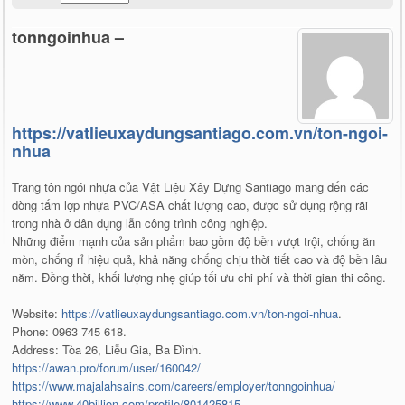
tonngoinhua –
https://vatlieuxaydungsantiago.com.vn/ton-ngoi-
nhua
Trang tôn ngói nhựa của Vật Liệu Xây Dựng Santiago mang đến các
dòng tấm lợp nhựa PVC/ASA chất lượng cao, được sử dụng rộng rãi
trong nhà ở dân dụng lẫn công trình công nghiệp.
Những điểm mạnh của sản phẩm bao gồm độ bền vượt trội, chống ăn
mòn, chống rỉ hiệu quả, khả năng chống chịu thời tiết cao và độ bền lâu
năm. Đồng thời, khối lượng nhẹ giúp tối ưu chi phí và thời gian thi công.
Website:
https://vatlieuxaydungsantiago.com.vn/ton-ngoi-nhua
.
Phone: 0963 745 618.
Address: Tòa 26, Liễu Gia, Ba Đình.
https://awan.pro/forum/user/160042/
https://www.majalahsains.com/careers/employer/tonngoinhua/
https://www.40billion.com/profile/801425815