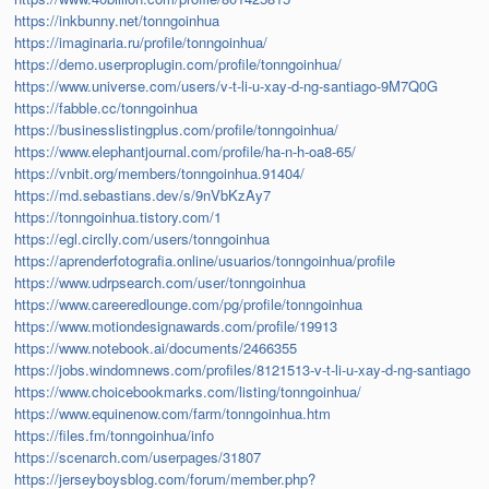
https://inkbunny.net/tonngoinhua
https://imaginaria.ru/profile/tonngoinhua/
https://demo.userproplugin.com/profile/tonngoinhua/
https://www.universe.com/users/v-t-li-u-xay-d-ng-santiago-9M7Q0G
https://fabble.cc/tonngoinhua
https://businesslistingplus.com/profile/tonngoinhua/
https://www.elephantjournal.com/profile/ha-n-h-oa8-65/
https://vnbit.org/members/tonngoinhua.91404/
https://md.sebastians.dev/s/9nVbKzAy7
https://tonngoinhua.tistory.com/1
https://egl.circlly.com/users/tonngoinhua
https://aprenderfotografia.online/usuarios/tonngoinhua/profile
https://www.udrpsearch.com/user/tonngoinhua
https://www.careeredlounge.com/pg/profile/tonngoinhua
https://www.motiondesignawards.com/profile/19913
https://www.notebook.ai/documents/2466355
https://jobs.windomnews.com/profiles/8121513-v-t-li-u-xay-d-ng-santiago
https://www.choicebookmarks.com/listing/tonngoinhua/
https://www.equinenow.com/farm/tonngoinhua.htm
https://files.fm/tonngoinhua/info
https://scenarch.com/userpages/31807
https://jerseyboysblog.com/forum/member.php?