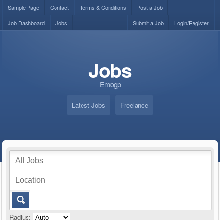
Sample Page
Contact
Terms & Conditions
Post a Job
Job Dashboard
Jobs
Submit a Job
Login/Register
Jobs
Emiogp
Latest Jobs
Freelance
Radius: