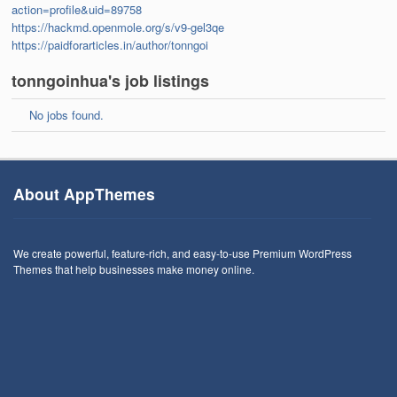
action=profile&uid=89758
https://hackmd.openmole.org/s/v9-gel3qe
https://paidforarticles.in/author/tonngoi
tonngoinhua's job listings
No jobs found.
About AppThemes
We create powerful, feature-rich, and easy-to-use Premium WordPress
Themes that help businesses make money online.