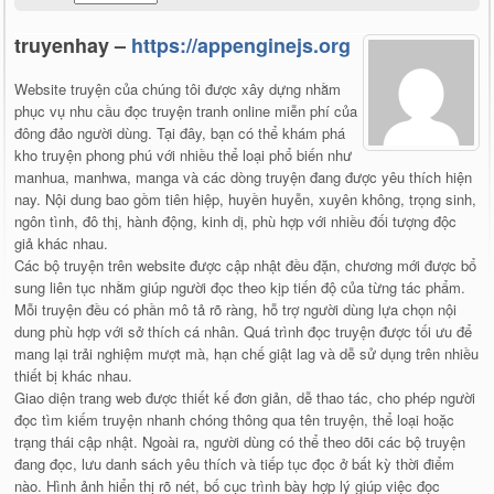
truyenhay –
https://appenginejs.org
Website truyện của chúng tôi được xây dựng nhằm
phục vụ nhu cầu đọc truyện tranh online miễn phí của
đông đảo người dùng. Tại đây, bạn có thể khám phá
kho truyện phong phú với nhiều thể loại phổ biến như
manhua, manhwa, manga và các dòng truyện đang được yêu thích hiện
nay. Nội dung bao gồm tiên hiệp, huyền huyễn, xuyên không, trọng sinh,
ngôn tình, đô thị, hành động, kinh dị, phù hợp với nhiều đối tượng độc
giả khác nhau.
Các bộ truyện trên website được cập nhật đều đặn, chương mới được bổ
sung liên tục nhằm giúp người đọc theo kịp tiến độ của từng tác phẩm.
Mỗi truyện đều có phần mô tả rõ ràng, hỗ trợ người dùng lựa chọn nội
dung phù hợp với sở thích cá nhân. Quá trình đọc truyện được tối ưu để
mang lại trải nghiệm mượt mà, hạn chế giật lag và dễ sử dụng trên nhiều
thiết bị khác nhau.
Giao diện trang web được thiết kế đơn giản, dễ thao tác, cho phép người
đọc tìm kiếm truyện nhanh chóng thông qua tên truyện, thể loại hoặc
trạng thái cập nhật. Ngoài ra, người dùng có thể theo dõi các bộ truyện
đang đọc, lưu danh sách yêu thích và tiếp tục đọc ở bất kỳ thời điểm
nào. Hình ảnh hiển thị rõ nét, bố cục trình bày hợp lý giúp việc đọc