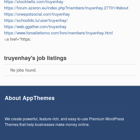
https://stocktwits.com/truyenhay
https://forum.azeron.eu/index.php?members/truyenhay.27701/#about
https://onespotsocial.com/truyenhay
https://schoolido.lu/user/truyenhay/
https://web.ggather.com/truyenhay
https://www.foroatletismo.com/foro/members/truyenhay.html
<a href="https:
truyenhay's job listings
No jobs found.
About AppThemes
We create powerful, feature-rich, and easy-to-use Premium WordPress
Themes that help businesses make money online.