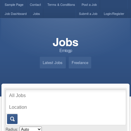
Sample Page
Contact
Terms & Conditions
Post a Job
Job Dashboard
Jobs
Submit a Job
Login/Register
Jobs
Emiogp
Latest Jobs
Freelance
Radius: