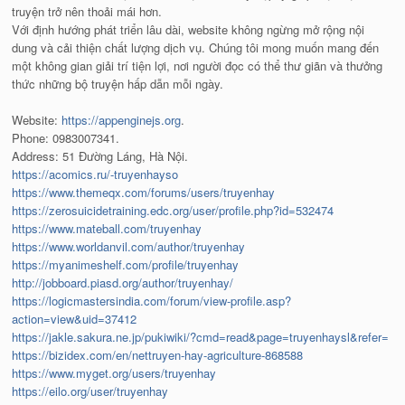
truyện trở nên thoải mái hơn.
Với định hướng phát triển lâu dài, website không ngừng mở rộng nội
dung và cải thiện chất lượng dịch vụ. Chúng tôi mong muốn mang đến
một không gian giải trí tiện lợi, nơi người đọc có thể thư giãn và thưởng
thức những bộ truyện hấp dẫn mỗi ngày.
Website:
https://appenginejs.org
.
Phone: 0983007341.
Address: 51 Đường Láng, Hà Nội.
https://acomics.ru/-truyenhayso
https://www.themeqx.com/forums/users/truyenhay
https://zerosuicidetraining.edc.org/user/profile.php?id=532474
https://www.mateball.com/truyenhay
https://www.worldanvil.com/author/truyenhay
https://myanimeshelf.com/profile/truyenhay
http://jobboard.piasd.org/author/truyenhay/
https://logicmastersindia.com/forum/view-profile.asp?
action=view&uid=37412
https://jakle.sakura.ne.jp/pukiwiki/?cmd=read&page=truyenhaysl&refer=
https://bizidex.com/en/nettruyen-hay-agriculture-868588
https://www.myget.org/users/truyenhay
https://eilo.org/user/truyenhay