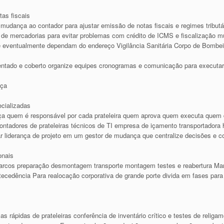
tas fiscais
udança ao contador para ajustar emissão de notas fiscais e regimes tributár
 de mercadorias para evitar problemas com crédito de ICMS e fiscalização mu
 eventualmente dependam do endereço Vigilância Sanitária Corpo de Bombeir
ntado e coberto organize equipes cronogramas e comunicação para executa
nça
ecializadas
a quem é responsável por cada prateleira quem aprova quem executa quem 
ontadores de prateleiras técnicos de TI empresa de içamento transportador
iderança de projeto em um gestor de mudança que centralize decisões e 
onais
os preparação desmontagem transporte montagem testes e reabertura Marqu
cedência Para realocação corporativa de grande porte divida em fases para ab
s rápidas de prateleiras conferência de inventário crítico e testes de religa