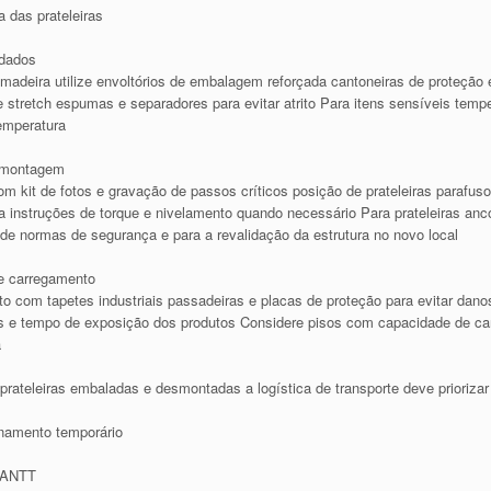
das prateleiras
ndados
 madeira utilize envoltórios de embalagem reforçada cantoneiras de proteção
me stretch espumas e separadores para evitar atrito Para itens sensíveis tem
emperatura
 montagem
m kit de fotos e gravação de passos críticos posição de prateleiras parafus
instruções de torque e nivelamento quando necessário Para prateleiras anco
e normas de segurança e para a revalidação da estrutura no novo local
te carregamento
o com tapetes industriais passadeiras e placas de proteção para evitar danos
tos e tempo de exposição dos produtos Considere pisos com capacidade de ca
a
 prateleiras embaladas e desmontadas a logística de transporte deve prioriza
enamento temporário
e ANTT