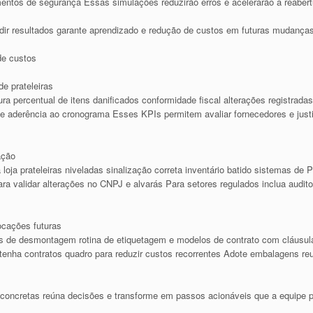
ntos de segurança Essas simulações reduzirão erros e acelerarão a reabert
ir resultados garante aprendizado e redução de custos em futuras mudança
de custos
e prateleiras
ura percentual de itens danificados conformidade fiscal alterações registra
a e aderência ao cronograma Esses KPIs permitem avaliar fornecedores e just
ação
loja prateleiras niveladas sinalização correta inventário batido sistemas de
ra validar alterações no CNPJ e alvarás Para setores regulados inclua auditor
ocações futuras
ts de desmontagem rotina de etiquetagem e modelos de contrato com cláusul
tenha contratos quadro para reduzir custos recorrentes Adote embalagens re
concretas reúna decisões e transforme em passos acionáveis que a equipe p