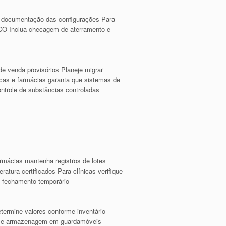
 documentação das configurações Para
SCO Inclua checagem de aterramento e
e venda provisórios Planeje migrar
icas e farmácias garanta que sistemas de
ntrole de substâncias controladas
rmácias mantenha registros de lotes
tura certificados Para clínicas verifique
e fechamento temporário
termine valores conforme inventário
bano e armazenagem em guardamóveis