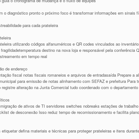
o guia o cronograma de mudança e o fluxo de equipes
m o diagnóstico pronto o próximo foco é transformar informações em sinais f
reabilidade para cada prateleira
eleira
teleira utilizando códigos alfanuméricos e QR codes vinculados ao inventário 
o fragilidadetemperatura destino na nova loja e responsável pela conferênci
rastreamento em tempo real
ção de endereço
tação fiscal notas fiscais romaneios e arquivos de entradasaída Prepare a a
 municipal para emissão de notas alinhamento com SEFAZ e prefeitura Para 
egistre alteração na Junta Comercial tudo coordenado com o departamento f
íticos
 migração de ativos de TI servidores switches nobreaks estações de trabalho
cklist de desconexão Isso reduz tempo de recomissionamento e facilita plan
tiquetar defina materiais e técnicas para proteger prateleiras e itens dura