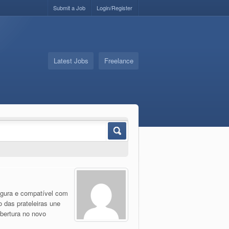
Submit a Job
Login/Register
Latest Jobs
Freelance
segura e compatível com
o das prateleiras une
abertura no novo