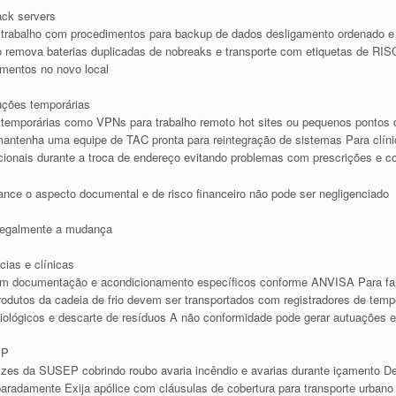
ack servers
trabalho com procedimentos para backup de dados desligamento ordenado e
o remova baterias duplicadas de nobreaks e transporte com etiquetas de RI
amentos no novo local
uções temporárias
temporárias como VPNs para trabalho remoto hot sites ou pequenos pontos d
e mantenha uma equipe de TAC pronta para reintegração de sistemas Para clín
onais durante a troca de endereço evitando problemas com prescrições e co
ance o aspecto documental e de risco financeiro não pode ser negligenciado
 legalmente a mudança
cias e clínicas
xigem documentação e acondicionamento específicos conforme ANVISA Para fa
utos da cadeia de frio devem ser transportados com registradores de tempera
 biológicos e descarte de resíduos A não conformidade pode gerar autuações 
EP
rizes da SUSEP cobrindo roubo avaria incêndio e avarias durante içamento De
 separadamente Exija apólice com cláusulas de cobertura para transporte ur