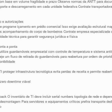
io com base em volume fragilidade e prazo Observe normas da ANTT para docu
sporte e descarregamento em cada unidade federativa Contrate transportadora
o e autorizações
te programe içamento em prédio comercial Isso exige avaliação estrutural ma
sos acompanhamento do corpo de bombeiros Contrate empresa especializada
dade técnica para garantir segurança jurídica e física
onta a ponta
utilize guardamóveis empresarial com controle de temperatura e sistema antii
eje um fluxo de retirada do guardamóveis para reabertura por ordem de priori
nibilidade
I proteger infraestrutura tecnológica evita perdas de receita e permite reaber
 zero downtime viável
back O inventário de TI deve incluir serial numbers topologia de rede e depen
desmontagem Para servidores e equipamentos críticos prefira transporte ded
o