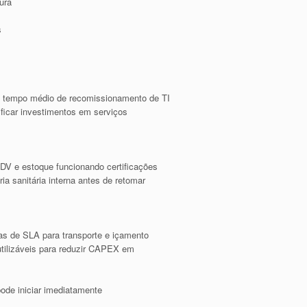
ura
s
das tempo médio de recomissionamento de TI
ificar investimentos em serviços
 PDV e estoque funcionando certificações
ia sanitária interna antes de retomar
as de SLA para transporte e içamento
utilizáveis para reduzir CAPEX em
ode iniciar imediatamente