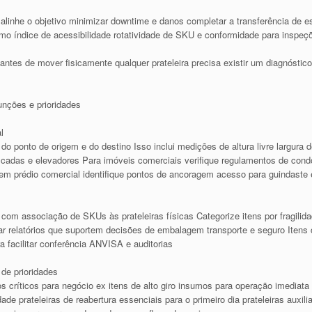
alinhe o objetivo minimizar downtime e danos completar a transferência de e
smo índice de acessibilidade rotatividade de SKU e conformidade para inspe
antes de mover fisicamente qualquer prateleira precisa existir um diagnóstic
unções e prioridades
l
do ponto de origem e do destino Isso inclui medições de altura livre largura
cadas e elevadores Para imóveis comerciais verifique regulamentos de cond
 prédio comercial identifique pontos de ancoragem acesso para guindaste e 
com associação de SKUs às prateleiras físicas Categorize itens por fragilidad
r relatórios que suportem decisões de embalagem transporte e seguro Itens
 facilitar conferência ANVISA e auditorias
 de prioridades
os críticos para negócio ex itens de alto giro insumos para operação imediata
ade prateleiras de reabertura essenciais para o primeiro dia prateleiras auxi