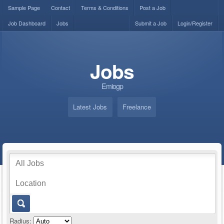
Sample Page
Contact
Terms & Conditions
Post a Job
Job Dashboard
Jobs
Submit a Job
Login/Register
Jobs
Emiogp
Latest Jobs
Freelance
Radius: