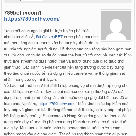
789bethvcom1 –
https://789bethv.com/
Trong bối cảnh ngành giải trí trực tuyến phát triển
nhanh tại châu Á,
Đá Gà 789BET
được phân loại như
một nền tảng đầu tư mạnh vào hạ tầng kỹ thuật để tối
ưu hóa trải nghiệm người dùng. Hệ thống của nền tảng này bao gồm hơn
200 trò chơi kỹ thuật số thuộc nhiều thể loại, từ trò chơi bài đến các hình
thức live streaming giữa người thật và người dùng qua giao thức thời
gian thực. Các sảnh live-dealer của nền tảng thường được xây dựng
theo tiêu chuẩn quốc tế, sử dụng nhiều camera và hệ thống giám sát
nhằm nâng cao độ minh bạch.
Về bảo mật, mã hóa AES-256 là lớp phòng vệ chính được áp dụng cho
các dữ liệu nhạy cảm. Đây là loại mã hóa đối xứng thường được sử
dụng trong những hệ thống tài chính hoặc công nghệ đòi hỏi mức độ an
toàn cao. Ngoài ra,
https://789bethv.com/
triển khai nhiều lớp kiểm soát
truy cập và giám sát bất thường để hạn chế tình trạng truy cập trái phép.
Hệ thống máy chủ tại Singapore và Hong Kong đóng vai trò then chốt
trong việc duy trì tốc độ phản hồi trung bình được công bố ở mức dưới
0.3 giây. Mục tiêu của việc phân bố server này là tránh hiện tượng
nghẽn mạng vào giờ cao điểm. Tất cả những thành phần trên giúp nền