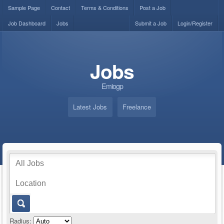
Sample Page
Contact
Terms & Conditions
Post a Job
Job Dashboard
Jobs
Submit a Job
Login/Register
Jobs
Emiogp
Latest Jobs
Freelance
Radius: