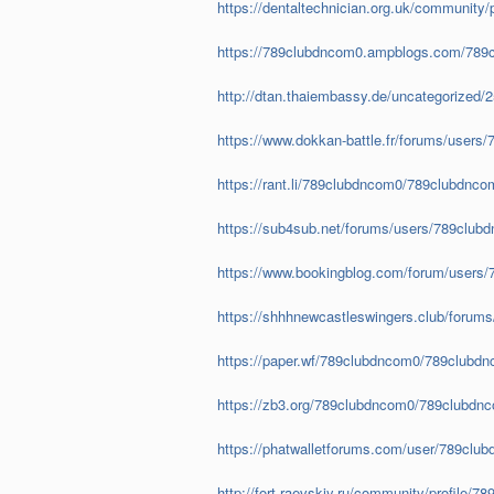
https://dentaltechnician.org.uk/community/
https://789clubdncom0.ampblogs.com/789
http://dtan.thaiembassy.de/uncategorized/
https://www.dokkan-battle.fr/forums/users
https://rant.li/789clubdncom0/789clubdnco
https://sub4sub.net/forums/users/789club
https://www.bookingblog.com/forum/users
https://shhhnewcastleswingers.club/forum
https://paper.wf/789clubdncom0/789clubd
https://zb3.org/789clubdncom0/789clubdn
https://phatwalletforums.com/user/789clu
http://fort-raevskiy.ru/community/profile/7