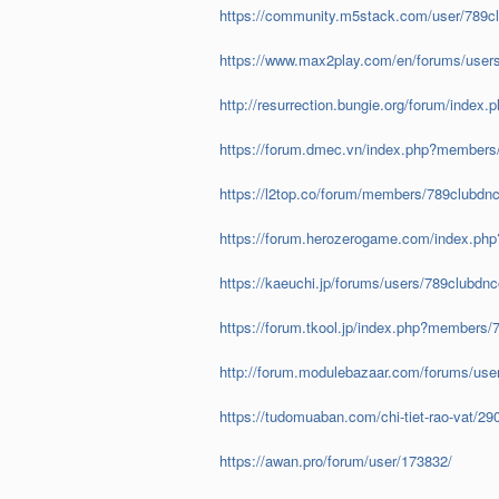
https://community.m5stack.com/user/789
https://www.max2play.com/en/forums/user
http://resurrection.bungie.org/forum/index
https://forum.dmec.vn/index.php?member
https://l2top.co/forum/members/789clubd
https://forum.herozerogame.com/index.ph
https://kaeuchi.jp/forums/users/789clubdn
https://forum.tkool.jp/index.php?members
http://forum.modulebazaar.com/forums/us
https://tudomuaban.com/chi-tiet-rao-vat/
https://awan.pro/forum/user/173832/