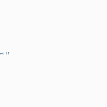
ield_13