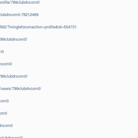
profile/789clubdncom0/
clubdncom0-78212469
2562/?mingleforumaction=profile&id=504731
/789clubdncom0/
m0
dncom0/
/789clubdncom0/
s/users/789clubdncom0/
ncom0
com0
bdncom0
89clubdncom0/