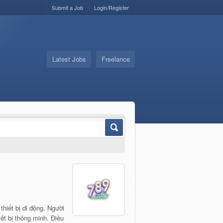
Submit a Job
Login/Register
Latest Jobs
Freelance
hiết bị di động. Người
iết bị thông minh. Điều