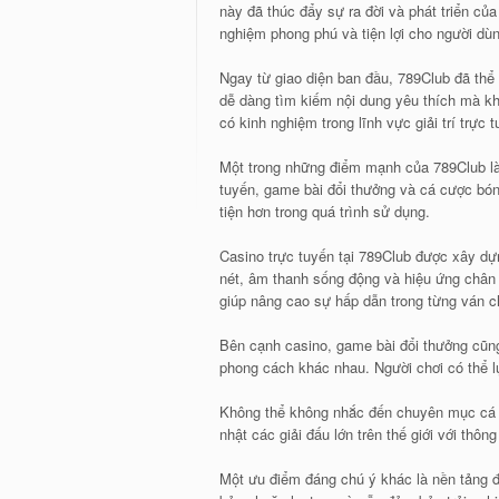
này đã thúc đẩy sự ra đời và phát triển của 
nghiệm phong phú và tiện lợi cho người dù
Ngay từ giao diện ban đầu, 789Club đã thể 
dễ dàng tìm kiếm nội dung yêu thích mà khô
có kinh nghiệm trong lĩnh vực giải trí trực 
Một trong những điểm mạnh của 789Club là k
tuyến, game bài đổi thưởng và cá cược bón
tiện hơn trong quá trình sử dụng.
Casino trực tuyến tại 789Club được xây dựng
nét, âm thanh sống động và hiệu ứng chân 
giúp nâng cao sự hấp dẫn trong từng ván c
Bên cạnh casino, game bài đổi thưởng cũng 
phong cách khác nhau. Người chơi có thể lự
Không thể không nhắc đến chuyên mục cá cư
nhật các giải đấu lớn trên thế giới với thông
Một ưu điểm đáng chú ý khác là nền tảng đư