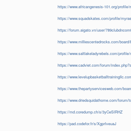
https://www.africangenesis-101.org/profile
https://www.squadskates.com/profile/myras
https://forum.aigato.vn/user/789clubdncom
https://www.milliescentedrocks.com/board
https://www.saltlakeladyrebels.com/profile
https://www.cadviet.com/forum/index.php
https://www.levelupbasketballtrainingllc.co
https://www.thepartyservicesweb.com/boar
https://www.driedsquidathome.com/forum/
https://md.coredump.ch/s/3yCeSIRHZ
https://pad.codefor.fr/s/XgprIveuaJ