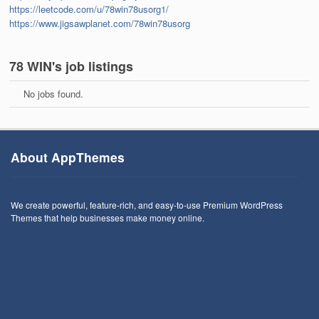
https://leetcode.com/u/78win78usorg1/
https://www.jigsawplanet.com/78win78usorg
78 WIN's job listings
No jobs found.
About AppThemes
We create powerful, feature-rich, and easy-to-use Premium WordPress
Themes that help businesses make money online.