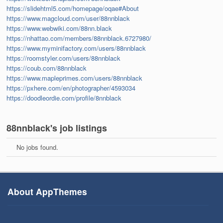
https://slidehtml5.com/homepage/oqae#About
https://www.magcloud.com/user/88nnblack
https://www.webwiki.com/88nn.black
https://nhattao.com/members/88nnblack.6727980/
https://www.myminifactory.com/users/88nnblack
https://roomstyler.com/users/88nnblack
https://coub.com/88nnblack
https://www.mapleprimes.com/users/88nnblack
https://pxhere.com/en/photographer/4593034
https://doodleordie.com/profile/8nnblack
88nnblack's job listings
No jobs found.
About AppThemes