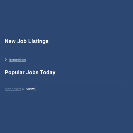
New Job Listings
Inspectors
Popular Jobs Today
Inspectors
(6 views)