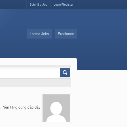
Submit a Job
Login/Register
Latest Jobs
Freelance
. Nền tảng cung cấp đầy