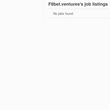
F8bet.ventures's job listings
No jobs found.