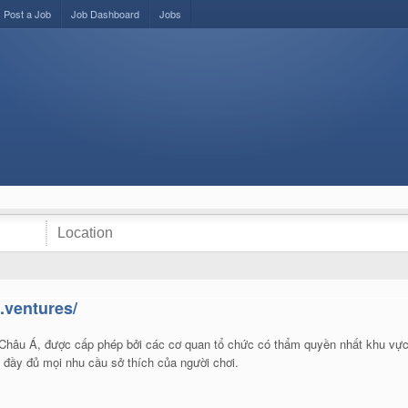
Post a Job
Job Dashboard
Jobs
t.ventures/
Châu Á, được cấp phép bởi các cơ quan tổ chức có thẩm quyền nhất khu vực
 đầy đủ mọi nhu cầu sở thích của người chơi.