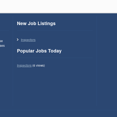
New Job Listings
Inspectors
use
ses
Popular Jobs Today
Inspectors
(6 views)