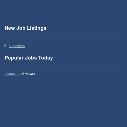
New Job Listings
Inspectors
Popular Jobs Today
Inspectors
(6 views)