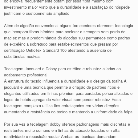
do enxoval frequentemente optam por essa fibra mesmo com
investimento maior visto que a durabilidade e a satisfação do hóspede
justificam o custobenefício ampliado
Além de algodão convencional alguns fornecedores oferecem tecnologia
que incorpora fibras híbridas para acelerar a secagem sem perda da
maciez mas a predominância do algodão 100 permanece como padrão
de excelência sobretudo para estabelecimentos que prezam por
certificação OekoTex Standard 100 atestando a ausência de
substâncias nocivas
Tecelagem Jacquard e Dobby para estética e robustez aliadas ao
acabamento profissional
A estrutura do tecido influencia a durabilidade e o design da toalha A
jacquard é uma técnica que permite a criação de padrões ricos e
elegantes utilizados em linhas premium para bordados personalizados e
logos de hotéis agregando valor visual sem perder robustez Essa
tecelagem complexa utiliza fios entrelaçados em várias direções
aumentando a resistência do tecido e mantendo a uniformidade da felpa
Por sua vez a tecelagem dobby oferece padronagens mais discretas e
resistentes muito comuns em linhas de atacado focadas em alta
rotatividade e reposição regular Ambas as técnicas demandam