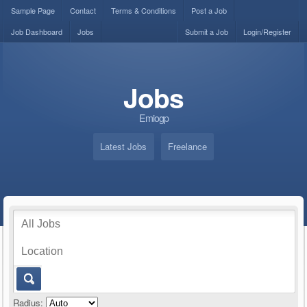
Sample Page
Contact
Terms & Conditions
Post a Job
Job Dashboard
Jobs
Submit a Job
Login/Register
Jobs
Emiogp
Latest Jobs
Freelance
Radius: