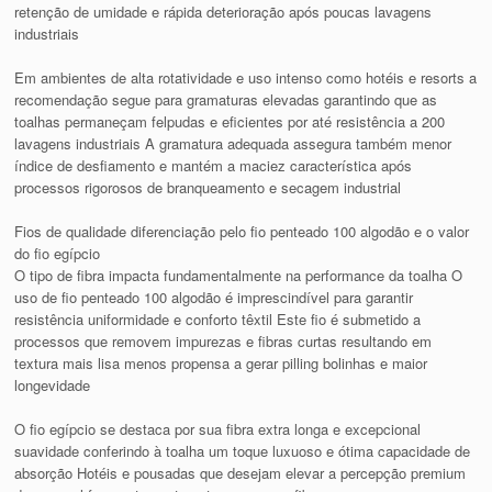
retenção de umidade e rápida deterioração após poucas lavagens
industriais
Em ambientes de alta rotatividade e uso intenso como hotéis e resorts a
recomendação segue para gramaturas elevadas garantindo que as
toalhas permaneçam felpudas e eficientes por até resistência a 200
lavagens industriais A gramatura adequada assegura também menor
índice de desfiamento e mantém a maciez característica após
processos rigorosos de branqueamento e secagem industrial
Fios de qualidade diferenciação pelo fio penteado 100 algodão e o valor
do fio egípcio
O tipo de fibra impacta fundamentalmente na performance da toalha O
uso de fio penteado 100 algodão é imprescindível para garantir
resistência uniformidade e conforto têxtil Este fio é submetido a
processos que removem impurezas e fibras curtas resultando em
textura mais lisa menos propensa a gerar pilling bolinhas e maior
longevidade
O fio egípcio se destaca por sua fibra extra longa e excepcional
suavidade conferindo à toalha um toque luxuoso e ótima capacidade de
absorção Hotéis e pousadas que desejam elevar a percepção premium