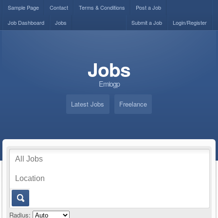
Sample Page
Contact
Terms & Conditions
Post a Job
Job Dashboard
Jobs
Submit a Job
Login/Register
Jobs
Emiogp
Latest Jobs
Freelance
Radius: