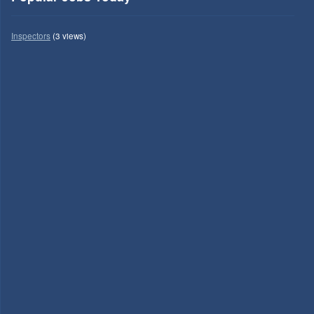
Inspectors
(3 views)