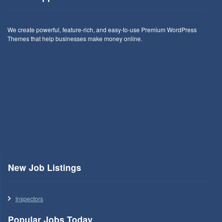
We create powerful, feature-rich, and easy-to-use Premium WordPress
Themes that help businesses make money online.
New Job Listings
Inspectors
Popular Jobs Today