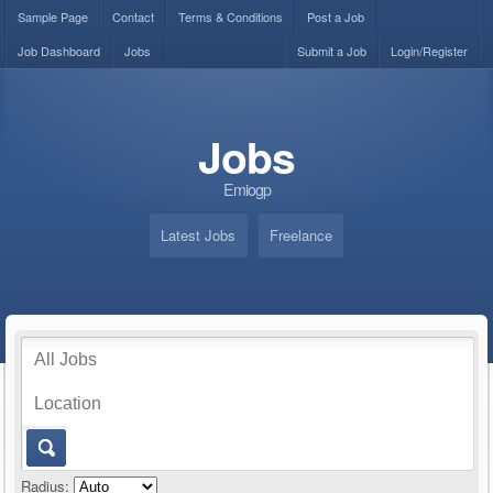
Sample Page
Contact
Terms & Conditions
Post a Job
Job Dashboard
Jobs
Submit a Job
Login/Register
Jobs
Emiogp
Latest Jobs
Freelance
Radius: