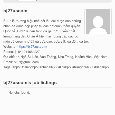
bj27uscom
BJ27 là thương hiệu nhà cái lâu đời được cấp chứng
nhận cá cược hợp pháp từ các cơ quan thẩm quyền
Quốc tế. BJ27 là nền tảng đá gà trực tuyến chất
lượng hàng đầu Châu Á hiện nay, cung cấp các bộ
môn cá cược như đá gà cựa dao, cựa sắt, gà đòn, gà tre.
Website:
https://bj27.us.com/
Phone: (+84) 914684227
Địa chỉ: 1a Ngô Sĩ Liên, Vạn Thắng, Nha Trang, Khánh Hòa, Việt Nam
Email: bj27@gmail.com
Tags: #bj27 #taiappbj27 #nhacaibj27 #linkbj27 #trangchubj27 #dagabj27
bj27uscom's job listings
No jobs found.