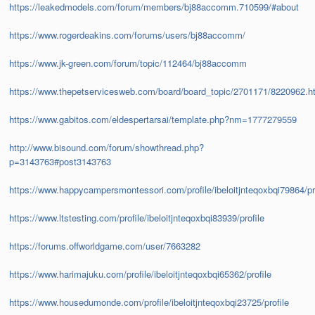
https://leakedmodels.com/forum/members/bj88accomm.710599/#about
https://www.rogerdeakins.com/forums/users/bj88accomm/
https://www.jk-green.com/forum/topic/112464/bj88accomm
https://www.thepetservicesweb.com/board/board_topic/2701171/8220962.h
https://www.gabitos.com/eldespertarsai/template.php?nm=1777279559
http://www.bisound.com/forum/showthread.php?
p=3143763#post3143763
https://www.happycampersmontessori.com/profile/ibeloitjnteqoxbqi79864/pr
https://www.ltstesting.com/profile/ibeloitjnteqoxbqi83939/profile
https://forums.offworldgame.com/user/7663282
https://www.harimajuku.com/profile/ibeloitjnteqoxbqi65362/profile
https://www.housedumonde.com/profile/ibeloitjnteqoxbqi23725/profile