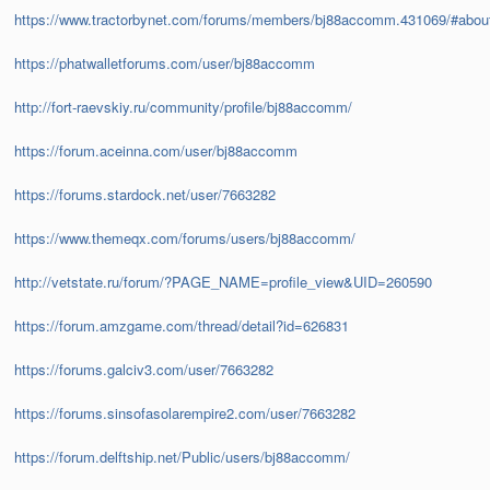
https://www.tractorbynet.com/forums/members/bj88accomm.431069/#abou
https://phatwalletforums.com/user/bj88accomm
http://fort-raevskiy.ru/community/profile/bj88accomm/
https://forum.aceinna.com/user/bj88accomm
https://forums.stardock.net/user/7663282
https://www.themeqx.com/forums/users/bj88accomm/
http://vetstate.ru/forum/?PAGE_NAME=profile_view&UID=260590
https://forum.amzgame.com/thread/detail?id=626831
https://forums.galciv3.com/user/7663282
https://forums.sinsofasolarempire2.com/user/7663282
https://forum.delftship.net/Public/users/bj88accomm/