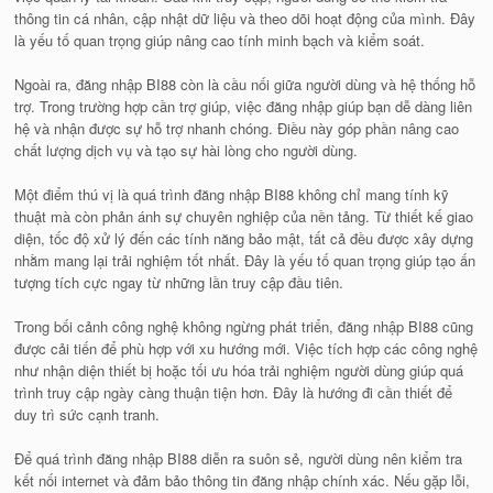
thông tin cá nhân, cập nhật dữ liệu và theo dõi hoạt động của mình. Đây
là yếu tố quan trọng giúp nâng cao tính minh bạch và kiểm soát.
Ngoài ra, đăng nhập BI88 còn là cầu nối giữa người dùng và hệ thống hỗ
trợ. Trong trường hợp cần trợ giúp, việc đăng nhập giúp bạn dễ dàng liên
hệ và nhận được sự hỗ trợ nhanh chóng. Điều này góp phần nâng cao
chất lượng dịch vụ và tạo sự hài lòng cho người dùng.
Một điểm thú vị là quá trình đăng nhập BI88 không chỉ mang tính kỹ
thuật mà còn phản ánh sự chuyên nghiệp của nền tảng. Từ thiết kế giao
diện, tốc độ xử lý đến các tính năng bảo mật, tất cả đều được xây dựng
nhằm mang lại trải nghiệm tốt nhất. Đây là yếu tố quan trọng giúp tạo ấn
tượng tích cực ngay từ những lần truy cập đầu tiên.
Trong bối cảnh công nghệ không ngừng phát triển, đăng nhập BI88 cũng
được cải tiến để phù hợp với xu hướng mới. Việc tích hợp các công nghệ
như nhận diện thiết bị hoặc tối ưu hóa trải nghiệm người dùng giúp quá
trình truy cập ngày càng thuận tiện hơn. Đây là hướng đi cần thiết để
duy trì sức cạnh tranh.
Để quá trình đăng nhập BI88 diễn ra suôn sẻ, người dùng nên kiểm tra
kết nối internet và đảm bảo thông tin đăng nhập chính xác. Nếu gặp lỗi,