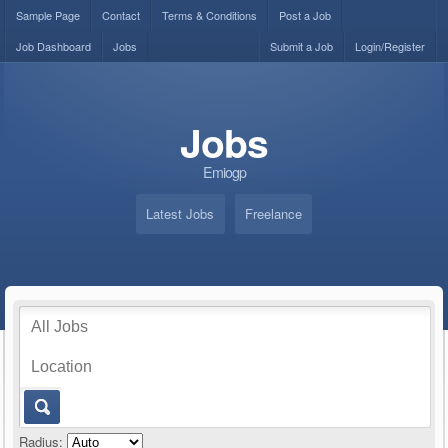
Sample Page
Contact
Terms & Conditions
Post a Job
Job Dashboard
Jobs
Submit a Job
Login/Register
Jobs
Emiogp
Latest Jobs
Freelance
Radius: