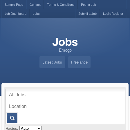
Sample Page
Contact
Terms & Conditions
Post a Job
Job Dashboard
Jobs
Submit a Job
Login/Register
Jobs
Emiogp
Latest Jobs
Freelance
Radius: