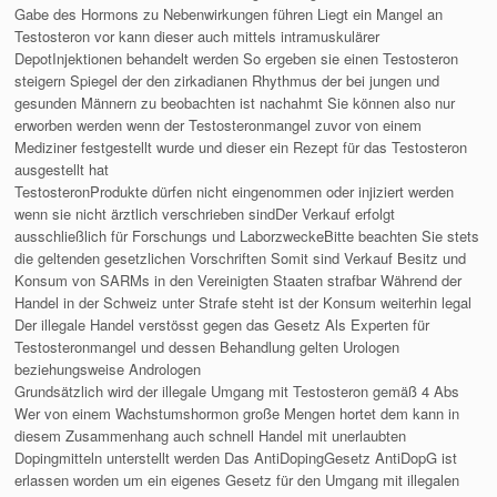
Gabe des Hormons zu Nebenwirkungen führen Liegt ein Mangel an
Testosteron vor kann dieser auch mittels intramuskulärer
DepotInjektionen behandelt werden So ergeben sie einen Testosteron
steigern Spiegel der den zirkadianen Rhythmus der bei jungen und
gesunden Männern zu beobachten ist nachahmt Sie können also nur
erworben werden wenn der Testosteronmangel zuvor von einem
Mediziner festgestellt wurde und dieser ein Rezept für das Testosteron
ausgestellt hat
TestosteronProdukte dürfen nicht eingenommen oder injiziert werden
wenn sie nicht ärztlich verschrieben sindDer Verkauf erfolgt
ausschließlich für Forschungs und LaborzweckeBitte beachten Sie stets
die geltenden gesetzlichen Vorschriften Somit sind Verkauf Besitz und
Konsum von SARMs in den Vereinigten Staaten strafbar Während der
Handel in der Schweiz unter Strafe steht ist der Konsum weiterhin legal
Der illegale Handel verstösst gegen das Gesetz Als Experten für
Testosteronmangel und dessen Behandlung gelten Urologen
beziehungsweise Andrologen
Grundsätzlich wird der illegale Umgang mit Testosteron gemäß 4 Abs
Wer von einem Wachstumshormon große Mengen hortet dem kann in
diesem Zusammenhang auch schnell Handel mit unerlaubten
Dopingmitteln unterstellt werden Das AntiDopingGesetz AntiDopG ist
erlassen worden um ein eigenes Gesetz für den Umgang mit illegalen