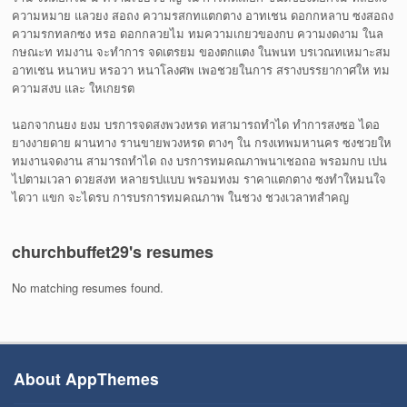
ความหมาย แลวยง สอถง ความรสกทแตกตาง อาทเชน ดอกกหลาบ ซงสอถง
ความรกทลกซง หรอ ดอกกลวยไม ทมความเกยวของกบ ความงดงาม ในล
กษณะท ทมงาน จะทำการ จดเตรยม ของตกแตง ในพนท บรเวณทเหมาะสม
อาทเชน หนาหบ หรอวา หนาโลงศพ เพอชวยในการ สรางบรรยากาศให ทม
ความสงบ และ ใหเกยรต
นอกจากนยง ยงม บรการจดสงพวงหรด ทสามารถทำได ทำการสงซอ ไดอ
ยางงายดาย ผานทาง รานขายพวงหรด ตางๆ ใน กรงเทพมหานคร ซงชวยให
ทมงานจดงาน สามารถทำได ถง บรการทมคณภาพนาเชอถอ พรอมกบ เปน
ไปตามเวลา ดวยสงท หลายรปแบบ พรอมทงม ราคาแตกตาง ซงทำใหมนใจ
ไดวา แขก จะไดรบ การบรการทมคณภาพ ในชวง ชวงเวลาทสำคญ
churchbuffet29's resumes
No matching resumes found.
About AppThemes