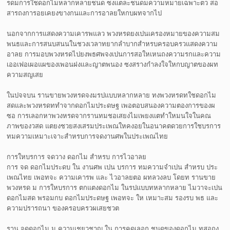
รดมการใชดอกไมหลากหลายชนด ซงแตละชนดมความหมายเฉพาะตว สอ
สารถงการอยเคยงขางกนและการอาลยใหกบผทจากไป
นอกจากการแสดงความเคารพแลว พวงหรดยงเปนเครองหมายของความสม
พนธและการสนบสนนในชวงเวลาทยากลำบากสำหรบครอบครวแสดงความ
อาลย การมอบพวงหรดไปยงพธศพจงเปนการสอใหเหนถงความรกและความ
เออเฟอเผอแผของเพอนฝงและญาตพนอง ซงสรางกำลงใจใหกบญาตของผท
ความสญเสย
ในปจจบน รานขายพวงหรดจงมรปแบบหลากหลาย ทงพวงหรดทใชดอกไม
สดและพวงหรดททำจากดอกไมประดษฐ เพอตอบสนองความตองการของผ
ซอ การเลอกหาพวงหรดจากรานทมชอเสยงไมเพยงแตทำใหมนใจในคณ
ภาพของวสด แตยงชวยสงเสรมประเพณใหคงอยในอนาคตดวยการใชบรการ
ทมความเหมาะเจาะสำหรบการจดงานศพในประเพณไทย
การใหบรการ จดวาง ดอกไม สำหรบ การไวอาลย
การ จด ดอกไมประดบ ใน งานศพ เปน บรการ ทมความจำเปน สำหรบ ประ
เพณไทย เพอทจะ ความเคารพ และ ไวอาลยตอ ผทลวงลบ โดยท รานขาย
พวงหรด ม การใหบรการ ตกแตงดอกไม ในรปแบบทหลากหลาย ไมวาจะเปน
ดอกไมสด พรอมกบ ดอกไมประดษฐ เพอทจะ ให เหมาะสม รองรบ พธ และ
ความปรารถนา ของครอบครวผเสยชวต
ราน จดดอกไม ม ความเชยวชาญ ใน การคดเลอก ชนดของดอกไม ทสอถง