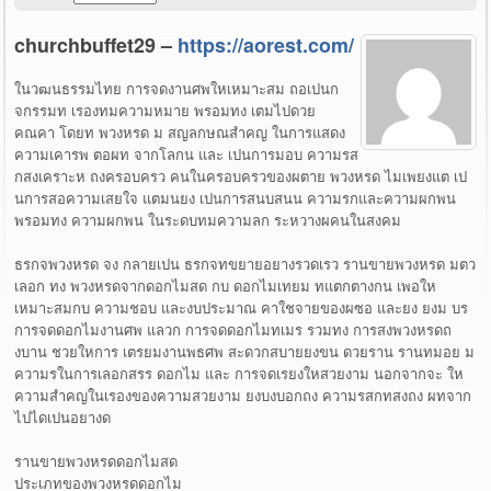
churchbuffet29 –
https://aorest.com/
ในวฒนธรรมไทย การจดงานศพใหเหมาะสม ถอเปนก
จกรรมท เรองทมความหมาย พรอมทง เตมไปดวย
คณคา โดยท พวงหรด ม สญลกษณสำคญ ในการแสดง
ความเคารพ ตอผท จากโลกน และ เปนการมอบ ความรส
กสงเคราะห ถงครอบครว คนในครอบครวของผตาย พวงหรด ไมเพยงแต เป
นการสอความเสยใจ แตมนยง เปนการสนบสนน ความรกและความผกพน
พรอมทง ความผกพน ในระดบทมความลก ระหวางผคนในสงคม
ธรกจพวงหรด จง กลายเปน ธรกจทขยายอยางรวดเรว รานขายพวงหรด มตว
เลอก ทง พวงหรดจากดอกไมสด กบ ดอกไมเทยม ทแตกตางกน เพอให
เหมาะสมกบ ความชอบ และงบประมาณ คาใชจายของผซอ และยง ยงม บร
การจดดอกไมงานศพ แลวก การจดดอกไมทเมร รวมทง การสงพวงหรดถ
งบาน ชวยใหการ เตรยมงานพธศพ สะดวกสบายยงขน ดวยราน รานทมอย ม
ความรในการเลอกสรร ดอกไม และ การจดเรยงใหสวยงาม นอกจากจะ ให
ความสำคญในเรองของความสวยงาม ยงบงบอกถง ความรสกทสงถง ผทจาก
ไปไดเปนอยางด
รานขายพวงหรดดอกไมสด
ประเภทของพวงหรดดอกไม