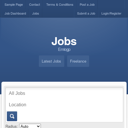
Sample Page
Contact
Terms & Conditions
Post a Job
Job Dashboard
Jobs
Submit a Job
Login/Register
Jobs
Emiogp
Latest Jobs
Freelance
Radius: