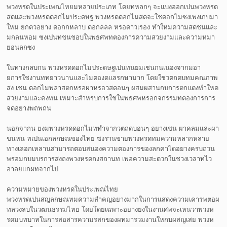
พวงหรดในประเพณไทยมหลายประเภท โดยทหลกๆ จะแบงออกเปนพวงหรด
สดและพวงหรดดอกไมประดษฐ พวงหรดดอกไมสดจะใชดอกไมซงเพงเกบมา
ใหม ยกตวอยาง ดอกกหลาบ ดอกลลล หรอดาวเรอง ทำใหมความสดชนและ
มกลนหอม ซงเปนทชนชอบในพธศพทตองการความสวยงามและความหมา
ยอนลกซง
ในทางกลบกน พวงหรดดอกไมประดษฐเปนทนยมเชนกนเนองจากมอา
ยการใชงานททยาวนานและไมตองดแลรกษามาก โดยใชวตถดบทมคณภาพ
สง เชน ดอกไมพลาสตกหรอผาหรอวสดอนๆ ผสมผสานกบการตกแตงทำใหด
สวยงามและคงทน เหมาะสำหรบการใชในพธศพหรอกจกรรมทตองการการ
จดอยางพถพถน
นอกจากน ยงมพวงหรดดอกไมททำจากวตถดบอนๆ อยางเชน ผาคลมและผา
ขนหน ทเปนเอกลกษณของไทย ซงรานขายพวงหรดทมความหลากหลาย
ทางเลอกเหลานสามารถตอบสนองความตองการของลกคาไดอยางครบถวน
พรอมกบมบรการสงถงพวงหรดถงสถานท เพอความสะดวกในชวงเวลาทไว
อาลยแกผทจากไป
ความหมายของพวงหรดในประเพณไทย
พวงหรดเปนสญลกษณทมความสำคญอยางมากในการแสดงความเคารพตอผ
ทลวงลบในวฒนธรรมไทย โดยโดยเฉพาะอยางยงในงานศพจะเหนวาพวงห
รดมบทบาทในการสอสารความรสกของผทมารวมงานใหกบผสญเสย พวงห