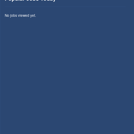
No jobs viewed yet.