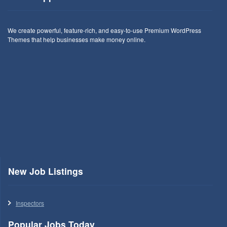
We create powerful, feature-rich, and easy-to-use Premium WordPress
Themes that help businesses make money online.
New Job Listings
Inspectors
Popular Jobs Today