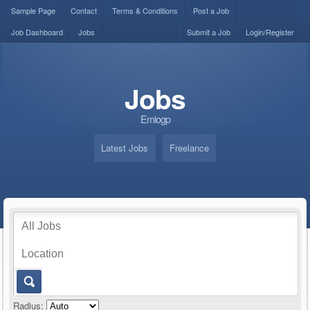
Sample Page
Contact
Terms & Conditions
Post a Job
Job Dashboard
Jobs
Submit a Job
Login/Register
Jobs
Emiogp
Latest Jobs
Freelance
Radius: