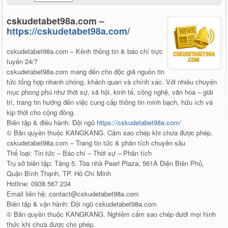
cskudetabet98a.com –
https://cskudetabet98a.com/
cskudetabet98a.com – Kênh thông tin & báo chí trực
tuyến 24/7
cskudetabet98a.com mang đến cho độc giả nguồn tin
tức tổng hợp nhanh chóng, khách quan và chính xác. Với nhiều chuyên
mục phong phú như thời sự, xã hội, kinh tế, công nghệ, văn hóa – giải
trí, trang tin hướng đến việc cung cấp thông tin minh bạch, hữu ích và
kịp thời cho cộng đồng.
Biên tập & điều hành: Đội ngũ
https://cskudetabet98a.com/
© Bản quyền thuộc KANGKANG. Cấm sao chép khi chưa được phép.
cskudetabet98a.com – Trang tin tức & phân tích chuyên sâu
Thể loại: Tin tức – Báo chí – Thời sự – Phân tích
Trụ sở biên tập: Tầng 5, Tòa nhà Pearl Plaza, 561A Điện Biên Phủ,
Quận Bình Thạnh, TP. Hồ Chí Minh
Hotline: 0938.567.234
Email liên hệ: contact@cskudetabet98a.com
Biên tập & vận hành: Đội ngũ cskudetabet98a.com
© Bản quyền thuộc KANGKANG. Nghiêm cấm sao chép dưới mọi hình
thức khi chưa được cho phép.