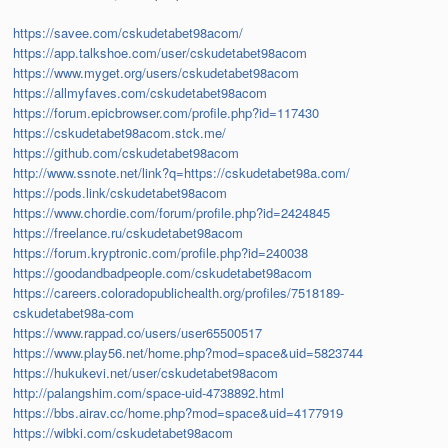
https://savee.com/cskudetabet98acom/
https://app.talkshoe.com/user/cskudetabet98acom
https://www.myget.org/users/cskudetabet98acom
https://allmyfaves.com/cskudetabet98acom
https://forum.epicbrowser.com/profile.php?id=117430
https://cskudetabet98acom.stck.me/
https://github.com/cskudetabet98acom
http://www.ssnote.net/link?q=https://cskudetabet98a.com/
https://pods.link/cskudetabet98acom
https://www.chordie.com/forum/profile.php?id=2424845
https://freelance.ru/cskudetabet98acom
https://forum.kryptronic.com/profile.php?id=240038
https://goodandbadpeople.com/cskudetabet98acom
https://careers.coloradopublichealth.org/profiles/7518189-
cskudetabet98a-com
https://www.rappad.co/users/user65500517
https://www.play56.net/home.php?mod=space&uid=5823744
https://hukukevi.net/user/cskudetabet98acom
http://palangshim.com/space-uid-4738892.html
https://bbs.airav.cc/home.php?mod=space&uid=4177919
https://wibki.com/cskudetabet98acom