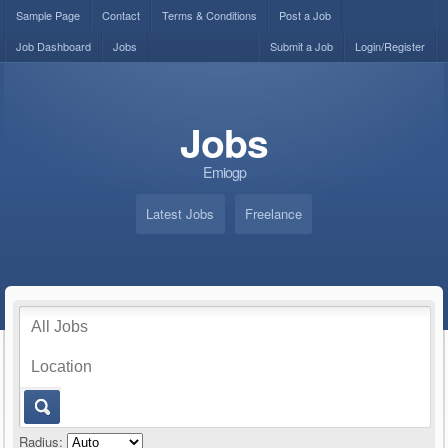
Sample Page
Contact
Terms & Conditions
Post a Job
Job Dashboard
Jobs
Submit a Job
Login/Register
Jobs
Emiogp
Latest Jobs
Freelance
Radius: