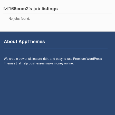
fzf168com2's job listings
No jobs found.
About AppThemes
We create powerful, feature-rich, and easy-to-use Premium WordPress
Themes that help businesses make money online.