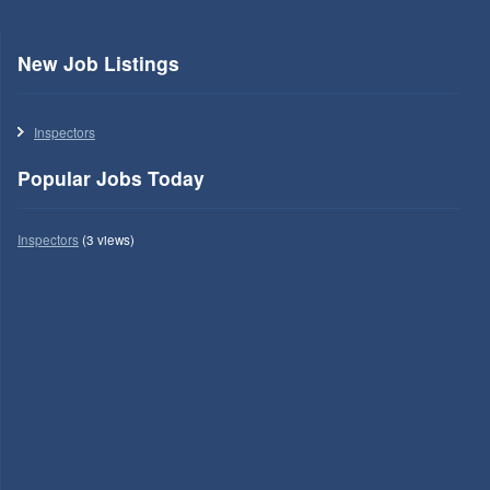
New Job Listings
Inspectors
Popular Jobs Today
Inspectors
(3 views)