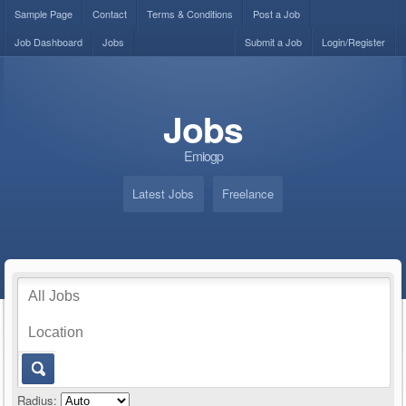
Sample Page
Contact
Terms & Conditions
Post a Job
Job Dashboard
Jobs
Submit a Job
Login/Register
Jobs
Emiogp
Latest Jobs
Freelance
Radius: