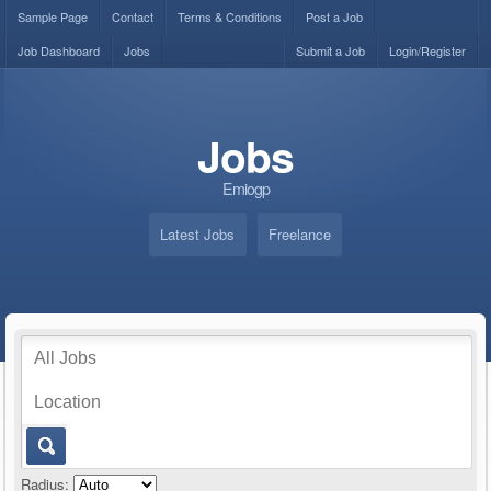
Sample Page
Contact
Terms & Conditions
Post a Job
Job Dashboard
Jobs
Submit a Job
Login/Register
Jobs
Emiogp
Latest Jobs
Freelance
Radius: