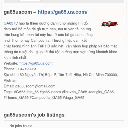
ga65uscom –
https://ga65.us.com/
GA65
tự hào là thiên đường dành cho những tín đồ
đam mê bộ môn đá gà trực tiếp, nơi truyền tải những
trận hùng kê tranh tài nảy lửa từ các bồ gà danh tiếng
như Thomo hay Campuchia. Thương hiệu cam kết
chất lượng hình ảnh Full HD sắc nét, vận hành hợp pháp và bảo mật
thông tin tuyệt đối, giúp kê thủ tận hưởng trọn vẹn từng khoảnh khắc
kịch tính nhất.
Website:
https://ga65.us.com/
Phone: 0347128961
Địa chỉ: 180 Nguyễn Thị Búp, P, Tân Thới Hiệp, Hồ Chí Minh 700000,
Vietnam
Email: ga65uscom@gmail.com
Tags: #GA65 #ga_65 #ga65uscom #linkvao_GA65 #dangky_GA65
#Thomo_GA65 #Campuchia_GA65 #daga_GA65
ga65uscom's job listings
No jobs found.