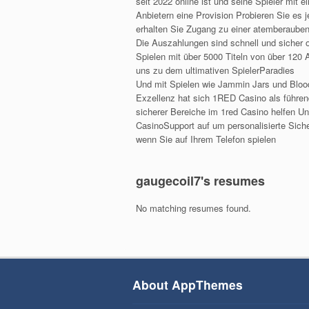
seit 2022 online ist und seine Spieler mit
Anbietern eine Provision Probieren Sie es
erhalten Sie Zugang zu einer atemberaube
Die Auszahlungen sind schnell und sicher o
Spielen mit über 5000 Titeln von über 12
uns zu dem ultimativen SpielerParadies
Und mit Spielen wie Jammin Jars und Blood
Exzellenz hat sich 1RED Casino als führend
sicherer Bereiche im 1red Casino helfen Un
CasinoSupport auf um personalisierte Siche
wenn Sie auf Ihrem Telefon spielen
gaugecoil7's resumes
No matching resumes found.
About AppThemes