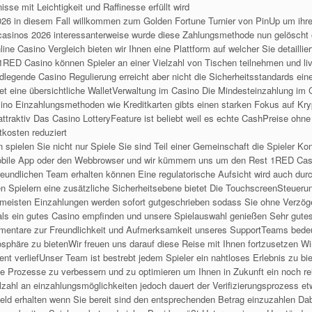
sse mit Leichtigkeit und Raffinesse erfüllt wird
2026 in diesem Fall willkommen zum Golden Fortune Turnier von PinUp um ihr
 casinos 2026 interessanterweise wurde diese Zahlungsmethode nun gelöscht 
e Casino Vergleich bieten wir Ihnen eine Plattform auf welcher Sie detaillier
1RED Casino können Spieler an einer Vielzahl von Tischen teilnehmen und liv
dlegende Casino Regulierung erreicht aber nicht die Sicherheitsstandards ei
t eine übersichtliche WalletVerwaltung im Casino Die Mindesteinzahlung im C
sino Einzahlungsmethoden wie Kreditkarten gibts einen starken Fokus auf K
 attraktiv Das Casino LotteryFeature ist beliebt weil es echte CashPreise oh
tkosten reduziert
spielen Sie nicht nur Spiele Sie sind Teil einer Gemeinschaft die Spieler Kon
obile App oder den Webbrowser und wir kümmern uns um den Rest 1RED Casi
reundlichen Team erhalten können Eine regulatorische Aufsicht wird auch dur
n Spielern eine zusätzliche Sicherheitsebene bietet Die TouchscreenSteuerung
 meisten Einzahlungen werden sofort gutgeschrieben sodass Sie ohne Verzög
ls ein gutes Casino empfinden und unsere Spielauswahl genießen Sehr gutes C
mmentare zur Freundlichkeit und Aufmerksamkeit unseres SupportTeams bedeu
osphäre zu bietenWir freuen uns darauf diese Reise mit Ihnen fortzusetzen Wi
ient verliefUnser Team ist bestrebt jedem Spieler ein nahtloses Erlebnis zu b
ese Prozesse zu verbessern und zu optimieren um Ihnen in Zukunft ein noch re
ahl an einzahlungsmöglichkeiten jedoch dauert der Verifizierungsprozess et
ld erhalten wenn Sie bereit sind den entsprechenden Betrag einzuzahlen Dab