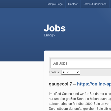
Sample Page
Contact
Terms & Conditions
Jobs
Emiogp
Radius:
gaugecoil7 –
https://online-
Im 1Red Casino sind wir für Sie da mit ein
nur um den großen Start sie haben auch t
aufrechterhalten Mit über 2500 Spielen vo
Durchstöbern der umfangreichen Spielbibli