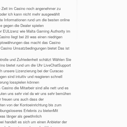
e Zeit im Casino noch angenehmer zu
oder ich kann nicht mehr ausgewählt
te Informationen rund um die besten online
e gegen die Dealer spielen
ner EULizenz wie Malta Gaming Authority im
asino liegt bei 20 was einen niedrigen
ryptowährungen das macht das Casino
ne Casino Umsatzbedingungen bietet Das ist
trolle und Zufriedenheit schätzt Wählen Sie
no bietet rund um die Uhr LiveChatSupport
ch unsere Lizenzierung bei der Curacao
en sind intuitiv und reagieren schnell
erung losspielen können
asino die Mitarbeir sind alle nett und es
ten uns sehr viel da wir uns sehr bemühen
r freuen uns auch dass der
ieten von der Kontoeinrichtung bis zum
ibungsloseres Erlebnis zu bietenMit
was länger als gewöhnlich
ei handelt es sich um einen Anbieter der