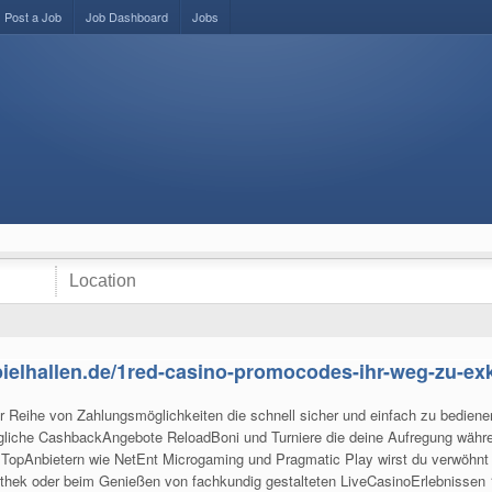
Post a Job
Job Dashboard
Jobs
spielhallen.de/1red-casino-promocodes-ihr-weg-zu-ex
er Reihe von Zahlungsmöglichkeiten die schnell sicher und einfach zu bediene
ägliche CashbackAngebote ReloadBoni und Turniere die deine Aufregung wäh
n TopAnbietern wie NetEnt Microgaming und Pragmatic Play wirst du verwöhn
othek oder beim Genießen von fachkundig gestalteten LiveCasinoErlebnissen