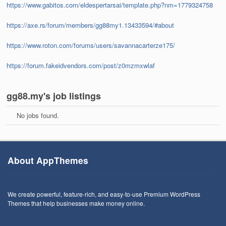
https://www.gabitos.com/eldespertarsai/template.php?nm=1779324758
https://axe.rs/forum/members/gg88my1.13433594/#about
https://www.roton.com/forums/users/savannacarterze175/
https://forum.fakeidvendors.com/post/z0mzmxwlaf
gg88.my's job listings
No jobs found.
About AppThemes
We create powerful, feature-rich, and easy-to-use Premium WordPress
Themes that help businesses make money online.