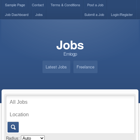
Sample Page
Contact
Terms & Conditions
Post a Job
Job Dashboard
Jobs
Submit a Job
Login/Register
Jobs
Emiogp
Latest Jobs
Freelance
Radius: