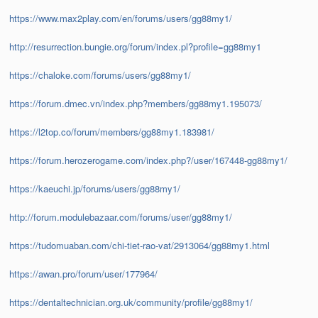
https://www.max2play.com/en/forums/users/gg88my1/
http://resurrection.bungie.org/forum/index.pl?profile=gg88my1
https://chaloke.com/forums/users/gg88my1/
https://forum.dmec.vn/index.php?members/gg88my1.195073/
https://l2top.co/forum/members/gg88my1.183981/
https://forum.herozerogame.com/index.php?/user/167448-gg88my1/
https://kaeuchi.jp/forums/users/gg88my1/
http://forum.modulebazaar.com/forums/user/gg88my1/
https://tudomuaban.com/chi-tiet-rao-vat/2913064/gg88my1.html
https://awan.pro/forum/user/177964/
https://dentaltechnician.org.uk/community/profile/gg88my1/