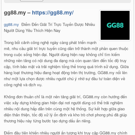
gg88.my –
https://gg88.my/
gg88.my
Điểm Đến Giải Trí Trực Tuyến Được Nhiều
Người Dùng Yêu Thích Hiện Nay
Trong bối cảnh công nghệ ngày càng phát triển mạnh
mẽ, nhu cầu giải trí trực tuyến cũng dần trở thành một phần quen thuộc
trong cuộc sống hiện đại. Người dùng hiện nay không chỉ tìm kiếm
những nền tảng có nội dung đa dạng mà còn quan tâm đến tốc độ truy
cập, tính bảo mật và trải nghiệm tổng thể trong quá trình sử dụng. Giữa
hàng loạt thương hiệu đang hoạt động trên thị trường, GG88.my nổi lên
như một lựa chọn được nhiều người chú ý nhờ sự đầu tư toàn diện về
công nghệ và dịch vụ.
Không đơn thuần chỉ là một nền tảng giải trí, GG88.my còn hướng đến
việc xây dựng không gian hiện đại nơi người dùng có thể trải nghiệm
nhiều nội dung hấp dẫn trên cùng một hệ thống. Sự kết hợp giữa giao
diện thân thiện, tốc độ xử lý ổn định và kho trò chơi phong phú đã giúp
thương hiệu này từng bước tạo dựng dấu ấn riêng.
Điểm đầu tiên khiến nhiều người ấn tượng khi truy cập GG88.my chính