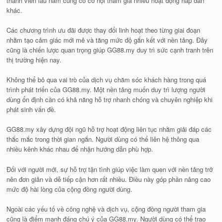
thành viên lâu năm cũng có cơ hội tham gia nhiều hoạt động hấp dẫn
khác.
Các chương trình ưu đãi được thay đổi linh hoạt theo từng giai đoạn
nhằm tạo cảm giác mới mẻ và tăng mức độ gắn kết với nền tảng. Đây
cũng là chiến lược quan trọng giúp GG88.my duy trì sức cạnh tranh trên
thị trường hiện nay.
Không thể bỏ qua vai trò của dịch vụ chăm sóc khách hàng trong quá
trình phát triển của GG88.my. Một nền tảng muốn duy trì lượng người
dùng ổn định cần có khả năng hỗ trợ nhanh chóng và chuyên nghiệp khi
phát sinh vấn đề.
GG88.my xây dựng đội ngũ hỗ trợ hoạt động liên tục nhằm giải đáp các
thắc mắc trong thời gian ngắn. Người dùng có thể liên hệ thông qua
nhiều kênh khác nhau để nhận hướng dẫn phù hợp.
Đối với người mới, sự hỗ trợ tận tình giúp việc làm quen với nền tảng trở
nên đơn giản và dễ tiếp cận hơn rất nhiều. Điều này góp phần nâng cao
mức độ hài lòng của cộng đồng người dùng.
Ngoài các yếu tố về công nghệ và dịch vụ, cộng đồng người tham gia
cũng là điểm mạnh đáng chú ý của GG88.my. Người dùng có thể trao