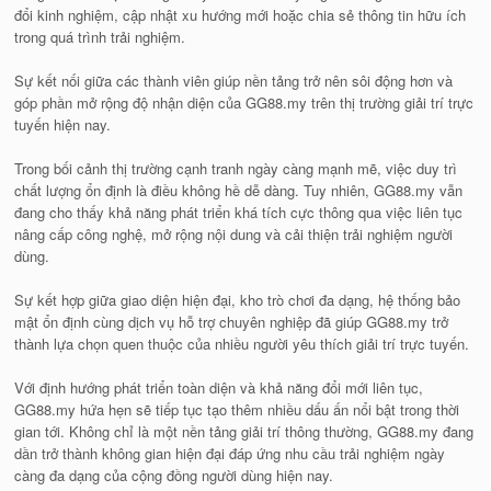
đổi kinh nghiệm, cập nhật xu hướng mới hoặc chia sẻ thông tin hữu ích
trong quá trình trải nghiệm.
Sự kết nối giữa các thành viên giúp nền tảng trở nên sôi động hơn và
góp phần mở rộng độ nhận diện của GG88.my trên thị trường giải trí trực
tuyến hiện nay.
Trong bối cảnh thị trường cạnh tranh ngày càng mạnh mẽ, việc duy trì
chất lượng ổn định là điều không hề dễ dàng. Tuy nhiên, GG88.my vẫn
đang cho thấy khả năng phát triển khá tích cực thông qua việc liên tục
nâng cấp công nghệ, mở rộng nội dung và cải thiện trải nghiệm người
dùng.
Sự kết hợp giữa giao diện hiện đại, kho trò chơi đa dạng, hệ thống bảo
mật ổn định cùng dịch vụ hỗ trợ chuyên nghiệp đã giúp GG88.my trở
thành lựa chọn quen thuộc của nhiều người yêu thích giải trí trực tuyến.
Với định hướng phát triển toàn diện và khả năng đổi mới liên tục,
GG88.my hứa hẹn sẽ tiếp tục tạo thêm nhiều dấu ấn nổi bật trong thời
gian tới. Không chỉ là một nền tảng giải trí thông thường, GG88.my đang
dần trở thành không gian hiện đại đáp ứng nhu cầu trải nghiệm ngày
càng đa dạng của cộng đồng người dùng hiện nay.