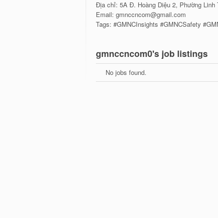
Địa chỉ: 5A Đ. Hoàng Diệu 2, Phường Linh 
Email: gmnccncom@gmail.com
Tags: #GMNCInsights #GMNCSafety #G
gmnccncom0's job listings
No jobs found.