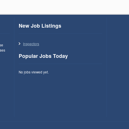
New Job Listings
Inspectors
use
ses
Popular Jobs Today
No jobs viewed yet.