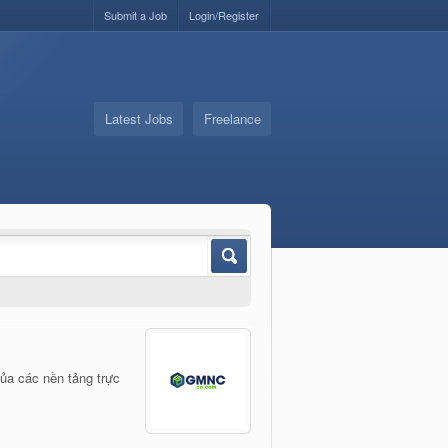
Submit a Job
Login/Register
Latest Jobs
Freelance
ủa các nền tảng trực