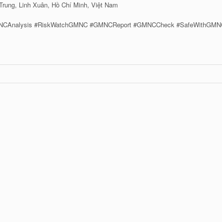
Trung, Linh Xuân, Hồ Chí Minh, Việt Nam
MNCAnalysis #RiskWatchGMNC #GMNCReport #GMNCCheck #SafeWithGMN