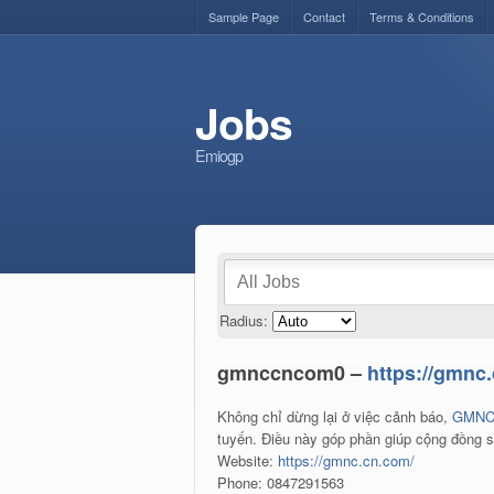
Sample Page
Contact
Terms & Conditions
Jobs
Emiogp
Radius:
gmnccncom0 –
https://gmnc
Không chỉ dừng lại ở việc cảnh báo,
GMN
tuyến. Điều này góp phần giúp cộng đồng s
Website:
https://gmnc.cn.com/
Phone: 0847291563