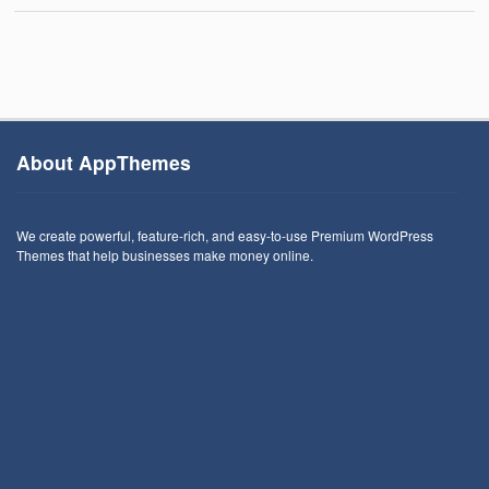
About AppThemes
We create powerful, feature-rich, and easy-to-use Premium WordPress
Themes that help businesses make money online.