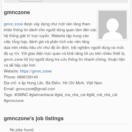
gmnczone
gmnc.zone
được xây dựng như một nền tảng tham
khảo thông tin dành cho người dùng quan tâm đến các
hệ thống giải trí trực tuyến. Website tập trung vào
việc tổng hợp, đánh giá và phân tích các nền tảng
dựa trên nhiều tiêu chí như độ ổn định, trải nghiệm người dùng và mức
độ uy tín. Với giao diện trực quan và khả năng tối ưu trên nhiều thiết bị,
gmnc.zone hỗ trợ người dùng tra cứu thông tin nhanh chóng, thuận tiện
và dễ tiếp cận hơn.
Website:
https://gmnc.zone/
Phone: 0856729143
Địa chỉ: 4 ấp Hưng Lân, Bà Điểm, Hồ Chí Minh, Việt Nam
Email: gmnczone@gmail.com
Tags: #GMNC #giaimanhacai #giai_ma_nha_cai #giải_mã_nhà_cái
#gmnczone
gmnczone's job listings
No jobs found.