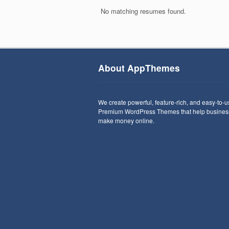
No matching resumes found.
About AppThemes
We create powerful, feature-rich, and easy-to-
Premium WordPress Themes that help busines
make money online.