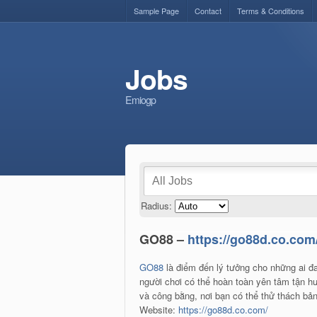
Sample Page
Contact
Terms & Conditions
Jobs
Emiogp
Radius:
GO88 –
https://go88d.co.com
GO88
là điểm đến lý tưởng cho những ai đ
người chơi có thể hoàn toàn yên tâm tận h
và công bằng, nơi bạn có thể thử thách bản
Website:
https://go88d.co.com/