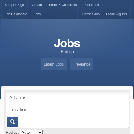
Sample Page
Contact
Terms & Conditions
Post a Job
Job Dashboard
Jobs
Submit a Job
Login/Register
Jobs
Emiogp
Latest Jobs
Freelance
Radius: