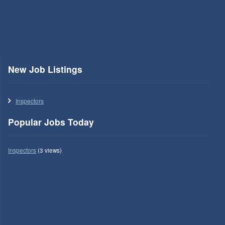
New Job Listings
Inspectors
Popular Jobs Today
Inspectors
(3 views)