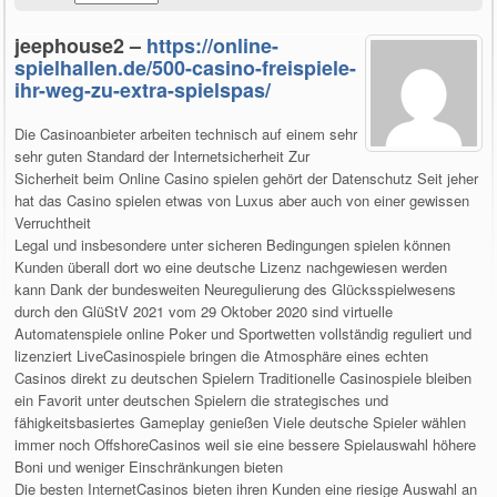
jeephouse2 –
https://online-
spielhallen.de/500-casino-freispiele-
ihr-weg-zu-extra-spielspas/
Die Casinoanbieter arbeiten technisch auf einem sehr
sehr guten Standard der Internetsicherheit Zur
Sicherheit beim Online Casino spielen gehört der Datenschutz Seit jeher
hat das Casino spielen etwas von Luxus aber auch von einer gewissen
Verruchtheit
Legal und insbesondere unter sicheren Bedingungen spielen können
Kunden überall dort wo eine deutsche Lizenz nachgewiesen werden
kann Dank der bundesweiten Neuregulierung des Glücksspielwesens
durch den GlüStV 2021 vom 29 Oktober 2020 sind virtuelle
Automatenspiele online Poker und Sportwetten vollständig reguliert und
lizenziert LiveCasinospiele bringen die Atmosphäre eines echten
Casinos direkt zu deutschen Spielern Traditionelle Casinospiele bleiben
ein Favorit unter deutschen Spielern die strategisches und
fähigkeitsbasiertes Gameplay genießen Viele deutsche Spieler wählen
immer noch OffshoreCasinos weil sie eine bessere Spielauswahl höhere
Boni und weniger Einschränkungen bieten
Die besten InternetCasinos bieten ihren Kunden eine riesige Auswahl an