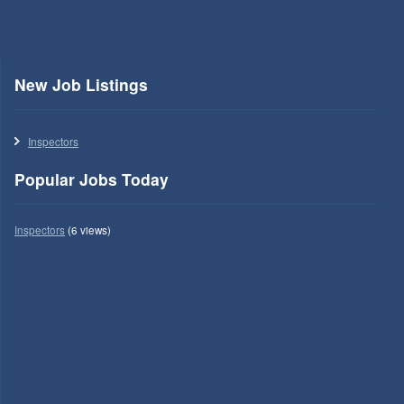
New Job Listings
Inspectors
Popular Jobs Today
Inspectors
(6 views)