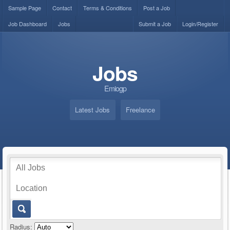
Sample Page
Contact
Terms & Conditions
Post a Job
Job Dashboard
Jobs
Submit a Job
Login/Register
Jobs
Emiogp
Latest Jobs
Freelance
Radius: