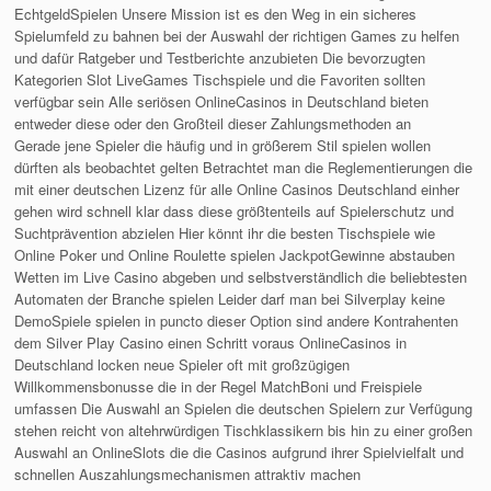
EchtgeldSpielen Unsere Mission ist es den Weg in ein sicheres
Spielumfeld zu bahnen bei der Auswahl der richtigen Games zu helfen
und dafür Ratgeber und Testberichte anzubieten Die bevorzugten
Kategorien Slot LiveGames Tischspiele und die Favoriten sollten
verfügbar sein Alle seriösen OnlineCasinos in Deutschland bieten
entweder diese oder den Großteil dieser Zahlungsmethoden an
Gerade jene Spieler die häufig und in größerem Stil spielen wollen
dürften als beobachtet gelten Betrachtet man die Reglementierungen die
mit einer deutschen Lizenz für alle Online Casinos Deutschland einher
gehen wird schnell klar dass diese größtenteils auf Spielerschutz und
Suchtprävention abzielen Hier könnt ihr die besten Tischspiele wie
Online Poker und Online Roulette spielen JackpotGewinne abstauben
Wetten im Live Casino abgeben und selbstverständlich die beliebtesten
Automaten der Branche spielen Leider darf man bei Silverplay keine
DemoSpiele spielen in puncto dieser Option sind andere Kontrahenten
dem Silver Play Casino einen Schritt voraus OnlineCasinos in
Deutschland locken neue Spieler oft mit großzügigen
Willkommensbonusse die in der Regel MatchBoni und Freispiele
umfassen Die Auswahl an Spielen die deutschen Spielern zur Verfügung
stehen reicht von altehrwürdigen Tischklassikern bis hin zu einer großen
Auswahl an OnlineSlots die die Casinos aufgrund ihrer Spielvielfalt und
schnellen Auszahlungsmechanismen attraktiv machen