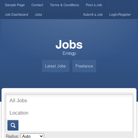
Sample Page
Contact
Terms & Conditions
Post a Job
Job Dashboard
Jobs
Submit a Job
Login/Register
Jobs
Emiogp
Latest Jobs
Freelance
Radius: