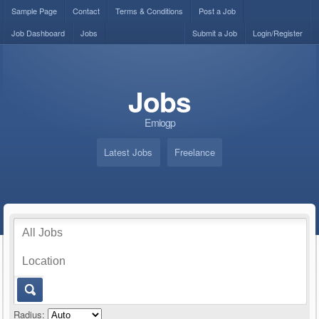
Sample Page
Contact
Terms & Conditions
Post a Job
Job Dashboard
Jobs
Submit a Job
Login/Register
Jobs
Emiogp
Latest Jobs
Freelance
Radius: