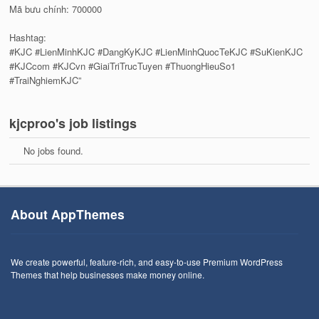
Mã bưu chính: 700000
Hashtag:
#KJC #LienMinhKJC #DangKyKJC #LienMinhQuocTeKJC #SuKienKJC
#KJCcom #KJCvn #GiaiTriTrucTuyen #ThuongHieuSo1
#TraiNghiemKJC”
kjcproo's job listings
No jobs found.
About AppThemes
We create powerful, feature-rich, and easy-to-use Premium WordPress
Themes that help businesses make money online.