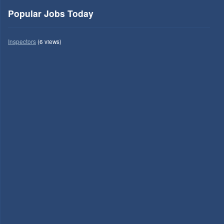
Popular Jobs Today
Inspectors
(6 views)