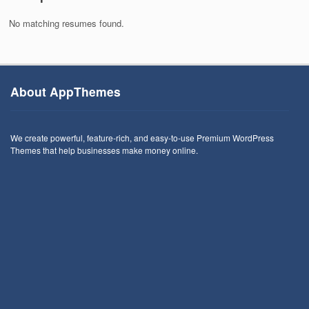
No matching resumes found.
About AppThemes
We create powerful, feature-rich, and easy-to-use Premium WordPress
Themes that help businesses make money online.