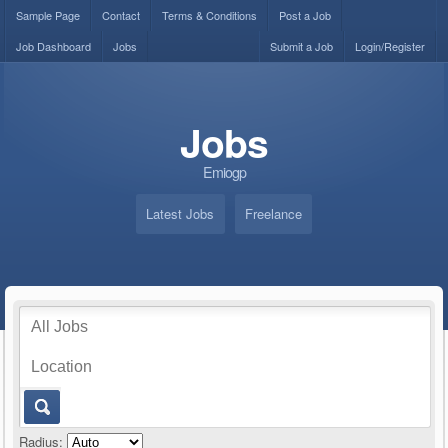
Sample Page
Contact
Terms & Conditions
Post a Job
Job Dashboard
Jobs
Submit a Job
Login/Register
Jobs
Emiogp
Latest Jobs
Freelance
Radius: