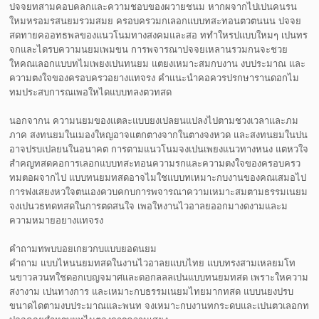
ปจจยทสามคอบคลกและความชอบของผวายชนม หากผจากไปเปนคนรน
ใหมหรอมรสนยมรวมสมย ครอบครวมกเลอกแบบทสะทอนตวตนนน ปจจย
สดทายคออทธพลของแนวโนมทางสงคมและสอ ททำใหรปแบบใหมๆ เปนทร
จกและไดรบความนยมเพมขน การพจารณาปจจยเหลานรวมกนจะชวย
ใหคณเลอกแบบทไมเพยงเปนทนยม แตยงเหมาะสมกบงาน งบประมาณ และ
ความตงใจของครอบครวอยางแทจรง คำแนะนำคอควรปรกษารานดอกไม
ทมประสบการณเพอใหไดแบบทลงตวทสด
นอกจากน ความนยมของแตละแบบยงเปลยนแปลงไปตามชวงเวลาและภม
ภาค สงทนยมในเมองใหญอาจแตกตางจากในตางจงหวด และสงทนยมในปน
อาจปรบเปลยนในอนาคต การตามแนวโนมจงเปนเพยงแนวทางหนง แตหวใจ
สำคญทสดคอการเลอกแบบทสะทอนความรกและความตงใจของครอบครว
ทมตอผจากไป แบบทนยมทสดอาจไมใชแบบทเหมาะกบงานของคณเสมอไป
การฟงเสยงหวใจตนเองควบคกบการพจารณาความเหมาะสมตามธรรมเนยม
จงเปนวธทดทสดในการตดสนใจ เพอใหงานไวอาลยออกมางดงามและม
ความหมายอยางแทจรง
คำถามทพบบอยเกยวกบแบบยอดนยม
คำถาม แบบไหนนยมทสดในงานไวอาลยแบบไทย แบบทรงสามเหลยมโท
นขาวลวนทใชดอกเบญจมาศและดอกลลลเปนแบบทนยมทสด เพราะใหความ
สงางาม เปนทางการ และเหมาะกบธรรมเนยมไทยมากทสด แบบนยงปรบ
ขนาดไดตามงบประมาณและพนท จงเหมาะกบงานทกระดบและเปนตวเลอกท