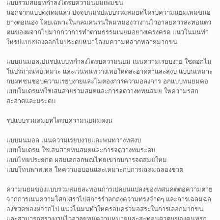
แบบรวมสมยทกำลงไดรบความนยมเพมขน
นอกจากแบบดงเดมแลว ปจจบนมรปแบบรวมสมยทไดรบความนยมเพมขนอ
ยางตอเนอง โดยเฉพาะในกลมคนรนใหมทมองวางานไวอาลยควรสะทอนตว
ตนของผจากไปมากกวาการทำตามธรรมเนยมอยางเครงครด แนวโนมนทำ
ใหรปแบบของดอกไมประดบหนาโลงมความหลากหลายมากขน
แบบมนมอลเปนรปแบบทกำลงไดรบความนยม เนนความเรยบงาย ใชดอกไม
ในปรมาณพอเหมาะ และเวนพนทวางเพอใหดสะอาดตาและสงบ แบบนเหมาะ
กบผทชนชอบความเรยบงายและไมตองการความอลงการ อกแบบทนยมคอ
แบบโมเดรนทใชเสนสายรวมสมยและการจดวางททนสมย ใหความรสก
สะอาดและมระดบ
รปแบบรวมสมยทไดรบความนยมมดงน
แบบมนมอล เนนความเรยบงายและพนทวางทสงบ
แบบโมเดรน ใชเสนสายทนสมยและการจดวางทมระดบ
แบบไทยประยกต ผสมเอกลกษณไทยเขากบการจดสมยใหม
แบบโทนพาสเทล ใหความอบอนและเหมาะกบการเฉลมฉลองชวต
ความนยมของแบบรวมสมยสะทอนการเปลยนแปลงของทศนคตตอความตาย
จากการเนนความโศกเศราไปสการรำลกถงความทรงจำดๆ และการเฉลมฉล
องชวตของผจากไป แนวโนมนทำใหครอบครวมอสระในการเลอกมากขน
และสามารถสรางงานไวอาลยทมความหมายและสะทอนตวตนของคนทรก