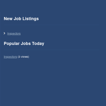
New Job Listings
Inspectors
Popular Jobs Today
Inspectors
(3 views)