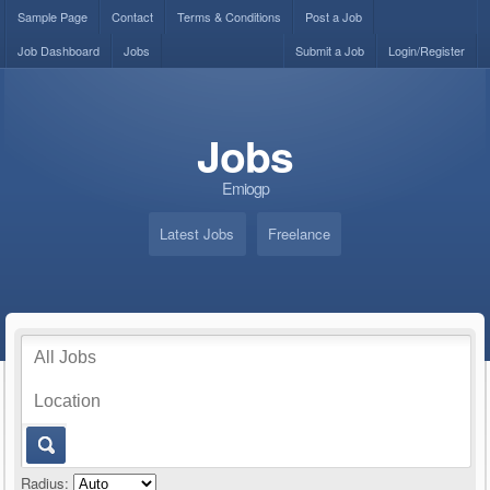
Sample Page
Contact
Terms & Conditions
Post a Job
Job Dashboard
Jobs
Submit a Job
Login/Register
Jobs
Emiogp
Latest Jobs
Freelance
Radius: