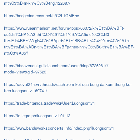
m%C3%B4n-kh%C3%B4ng.122687/
https://hedgedoc.envs.net/s/C2L1GMEhe
https://www.rueanmaihom.net/forum/topic/66372/k%E1%BA%BFt-
qu%E1%BA%A3-thi-%C4%91%E1%BA%A5u-c%C3%B3-
th%E1%BB%83-gi%C3%BAp-d%E1%BB%B1-%C4%91o%C3%A1n-
tr%E1%BA%ADn-ti%E1%BA%BFp-theo-nh%C6%B0-th%E1%BA%BF-
n%C3%A0o?
https://bbcovenant.guildlaunch.com/users/blog/6726261/?
mode=view&gid=97523
https://raovat24h.vn/threads/cach-xem-ket-qua-bong-da-kem-thong-ke-
tren-luongsontv.169741/
https://trade-britanica.trade/wiki/User:Luongsontv1
https://te.legra.ph/luongsontv1-01-13
https://www.bandsworksconcerts.info/index.php?luongsontv1