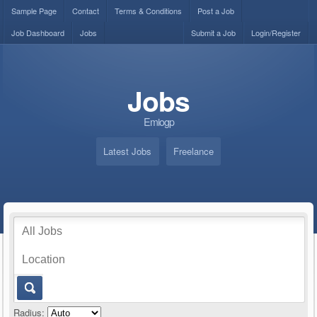
Sample Page
Contact
Terms & Conditions
Post a Job
Job Dashboard
Jobs
Submit a Job
Login/Register
Jobs
Emiogp
Latest Jobs
Freelance
Radius: