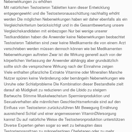
Nebenwirkungen zu erhöhen
Mit natürlichen Testosteron Tabletten kann dieser Entwicklung
entgegengewirkt und die Testosteronausschüttung nachhaltig erhöht
werden Die möglichen Nebenwirkungen haben wir daher ebenfalls als ein
Vergleichskriterium berücksichtigt und in die Gesamtbewertung unsere
Vergleichskandidaten mit einbezogen Nur bei wenige unserer
Testkandidaten haben die Anwender keine Nebenwirkungen beobachtet
Testosteron Tabletten sind zwar keine Medikamente die von einem Arzt
verschrieben werden müssen dennoch können wie bei Medikamenten
Nebenwirkungen auftreten Zwar ist die Wirkung generell auch von der
körperlichen Verfassung der Anwender abhängig aber grundsätzlich
sollte sich die versprochene Wirkung nach der Einnahme zeigen
Viele enthalten pflanzliche Extrakte Vitamine oder Mineralien Manche
Nutzer spüren keine Veränderung oder bemängeln Nebenwirkungen wie
Unruhe oder Schlafprobleme Die Kombination dieser Bestandteile zielt
darauf ab Müdigkeit zu reduzieren und die Libido zu steigern
Bartwuchs Stimme Muskelwachstum Spermienproduktion und
Sexualverhalten alle männlichen Geschlechtsmerkmale sind auf den
Einfluss von Testosteron zurückzuführen Mit Bewegung Ernährung
ausreichend Schlaf und einer angemessenen VitaminDVersorgung
kannst Du auf natürliche Weise die Testosteronproduktion unterstützen
Diverse Experten gehen sogar so weit zu behaupten dass
Testosteronspritzen zu männerlastigen Chefetagen oder zu mehr