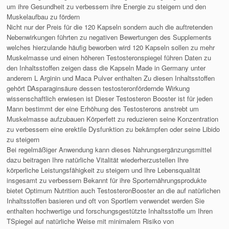
um ihre Gesundheit zu verbessern ihre Energie zu steigern und den
Muskelaufbau zu fördern
Nicht nur der Preis für die 120 Kapseln sondern auch die auftretenden
Nebenwirkungen führten zu negativen Bewertungen des Supplements
welches hierzulande häufig beworben wird 120 Kapseln sollen zu mehr
Muskelmasse und einen höheren Testosteronspiegel führen Daten zu
den Inhaltsstoffen zeigen dass die Kapseln Made in Germany unter
anderem L Arginin und Maca Pulver enthalten Zu diesen Inhaltsstoffen
gehört DAsparaginsäure dessen testosteronfördernde Wirkung
wissenschaftlich erwiesen ist Dieser Testosteron Booster ist für jeden
Mann bestimmt der eine Erhöhung des Testosterons anstrebt um
Muskelmasse aufzubauen Körperfett zu reduzieren seine Konzentration
zu verbessern eine erektile Dysfunktion zu bekämpfen oder seine Libido
zu steigern
Bei regelmäßiger Anwendung kann dieses Nahrungsergänzungsmittel
dazu beitragen Ihre natürliche Vitalität wiederherzustellen Ihre
körperliche Leistungsfähigkeit zu steigern und Ihre Lebensqualität
insgesamt zu verbessern Bekannt für ihre Sporternährungsprodukte
bietet Optimum Nutrition auch TestosteronBooster an die auf natürlichen
Inhaltsstoffen basieren und oft von Sportlern verwendet werden Sie
enthalten hochwertige und forschungsgestützte Inhaltsstoffe um Ihren
TSpiegel auf natürliche Weise mit minimalem Risiko von