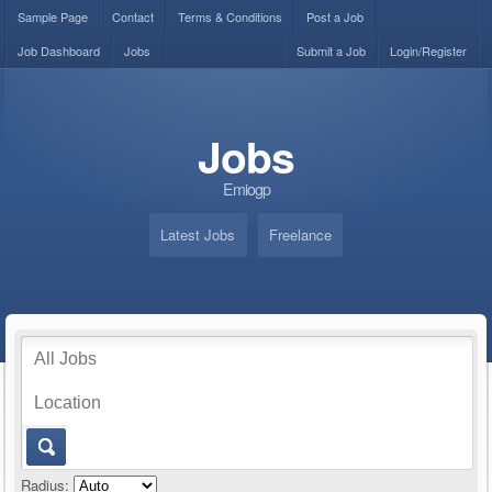
Sample Page
Contact
Terms & Conditions
Post a Job
Job Dashboard
Jobs
Submit a Job
Login/Register
Jobs
Emiogp
Latest Jobs
Freelance
Radius: