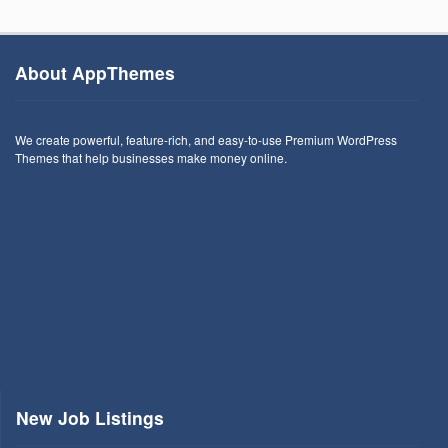
About AppThemes
We create powerful, feature-rich, and easy-to-use Premium WordPress
Themes that help businesses make money online.
New Job Listings