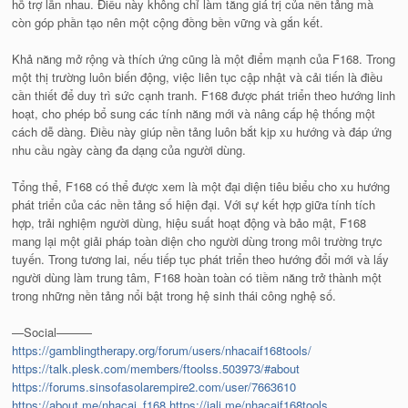
hỗ trợ lẫn nhau. Điều này không chỉ làm tăng giá trị của nền tảng mà
còn góp phần tạo nên một cộng đồng bền vững và gắn kết.
Khả năng mở rộng và thích ứng cũng là một điểm mạnh của F168. Trong
một thị trường luôn biến động, việc liên tục cập nhật và cải tiến là điều
cần thiết để duy trì sức cạnh tranh. F168 được phát triển theo hướng linh
hoạt, cho phép bổ sung các tính năng mới và nâng cấp hệ thống một
cách dễ dàng. Điều này giúp nền tảng luôn bắt kịp xu hướng và đáp ứng
nhu cầu ngày càng đa dạng của người dùng.
Tổng thể, F168 có thể được xem là một đại diện tiêu biểu cho xu hướng
phát triển của các nền tảng số hiện đại. Với sự kết hợp giữa tính tích
hợp, trải nghiệm người dùng, hiệu suất hoạt động và bảo mật, F168
mang lại một giải pháp toàn diện cho người dùng trong môi trường trực
tuyến. Trong tương lai, nếu tiếp tục phát triển theo hướng đổi mới và lấy
người dùng làm trung tâm, F168 hoàn toàn có tiềm năng trở thành một
trong những nền tảng nổi bật trong hệ sinh thái công nghệ số.
—Social———
https://gamblingtherapy.org/forum/users/nhacaif168tools/
https://talk.plesk.com/members/ftoolss.503973/#about
https://forums.sinsofasolarempire2.com/user/7663610
https://about.me/nhacai_f168
https://jali.me/nhacaif168tools