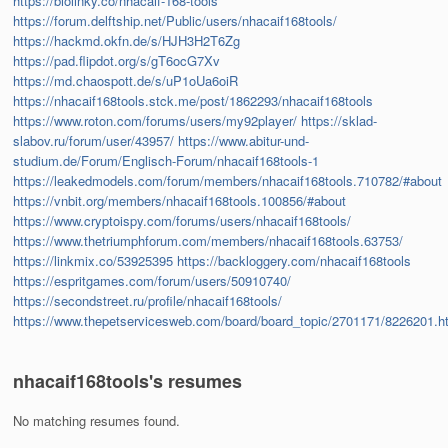
https://biolinky.co/nhacaif-168-tools
https://forum.delftship.net/Public/users/nhacaif168tools/
https://hackmd.okfn.de/s/HJH3H2T6Zg
https://pad.flipdot.org/s/gT6ocG7Xv
https://md.chaospott.de/s/uP1oUa6oiR
https://nhacaif168tools.stck.me/post/1862293/nhacaif168tools
https://www.roton.com/forums/users/my92player/
https://sklad-
slabov.ru/forum/user/43957/
https://www.abitur-und-
studium.de/Forum/Englisch-Forum/nhacaif168tools-1
https://leakedmodels.com/forum/members/nhacaif168tools.710782/#about
https://vnbit.org/members/nhacaif168tools.100856/#about
https://www.cryptoispy.com/forums/users/nhacaif168tools/
https://www.thetriumphforum.com/members/nhacaif168tools.63753/
https://linkmix.co/53925395
https://backloggery.com/nhacaif168tools
https://espritgames.com/forum/users/50910740/
https://secondstreet.ru/profile/nhacaif168tools/
https://www.thepetservicesweb.com/board/board_topic/2701171/8226201.h
nhacaif168tools's resumes
No matching resumes found.