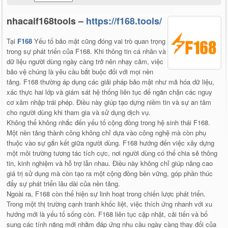
nhacaif168tools –
https://f168.tools/
Tại
F168
Yếu tố bảo mật cũng đóng vai trò quan trọng
trong sự phát triển của F168. Khi thông tin cá nhân và
dữ liệu người dùng ngày càng trở nên nhạy cảm, việc
bảo vệ chúng là yêu cầu bắt buộc đối với mọi nền
tảng. F168 thường áp dụng các giải pháp bảo mật như mã hóa dữ liệu,
xác thực hai lớp và giám sát hệ thống liên tục để ngăn chặn các nguy
cơ xâm nhập trái phép. Điều này giúp tạo dựng niềm tin và sự an tâm
cho người dùng khi tham gia và sử dụng dịch vụ.
Không thể không nhắc đến yếu tố cộng đồng trong hệ sinh thái F168.
Một nền tảng thành công không chỉ dựa vào công nghệ mà còn phụ
thuộc vào sự gắn kết giữa người dùng. F168 hướng đến việc xây dựng
một môi trường tương tác tích cực, nơi người dùng có thể chia sẻ thông
tin, kinh nghiệm và hỗ trợ lẫn nhau. Điều này không chỉ giúp nâng cao
giá trị sử dụng mà còn tạo ra một cộng đồng bền vững, góp phần thúc
đẩy sự phát triển lâu dài của nền tảng.
Ngoài ra, F168 còn thể hiện sự linh hoạt trong chiến lược phát triển.
Trong một thị trường cạnh tranh khốc liệt, việc thích ứng nhanh với xu
hướng mới là yếu tố sống còn. F168 liên tục cập nhật, cải tiến và bổ
sung các tính năng mới nhằm đáp ứng nhu cầu ngày càng thay đổi của