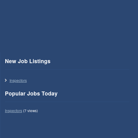
New Job Listings
Inspectors
Popular Jobs Today
Inspectors
(7 views)