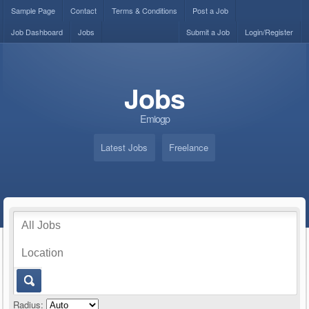
Sample Page
Contact
Terms & Conditions
Post a Job
Job Dashboard
Jobs
Submit a Job
Login/Register
Jobs
Emiogp
Latest Jobs
Freelance
Radius: