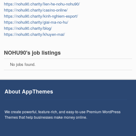
https://nohu90.charity/lien-he-nohu-nohu90/
https://nohu90.charity/casino-online/
https://nohu90.charity/kinh-nghiem-esport/
https://nohu90.charity/giai-ma-no-hu/
https://nohu90.charity/blog/
https://nohu90.charity/khuyen-mai/
NOHU90's job listings
No jobs found.
About AppThemes
We create powerful, feature-rich, and easy-to-use Premium WordPress
Themes that help businesses make money online.