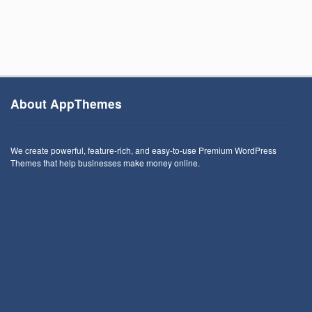
About AppThemes
We create powerful, feature-rich, and easy-to-use Premium WordPress
Themes that help businesses make money online.