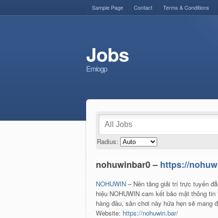
Sample Page
Contact
Terms & Conditions
Jobs
Emiogp
Radius:
nohuwinbar0 –
https://nohuw
NOHUWIN
– Nền tảng giải trí trực tuyến 
hiệu NOHUWIN cam kết bảo mật thông tin tu
hàng đầu, sân chơi này hứa hẹn sẽ mang đế
Website:
https://nohuwin.bar/