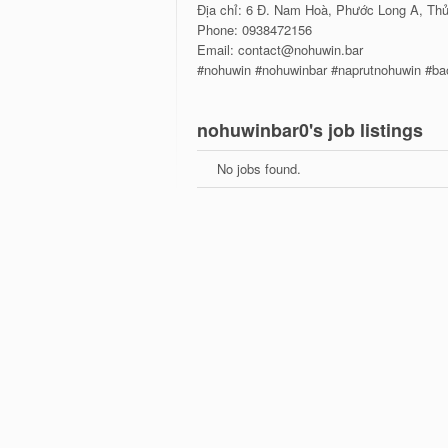
Địa chỉ: 6 Đ. Nam Hoà, Phước Long A, Th
Phone: 0938472156
Email: contact@nohuwin.bar
#nohuwin #nohuwinbar #naprutnohuwin #b
nohuwinbar0's job listings
No jobs found.