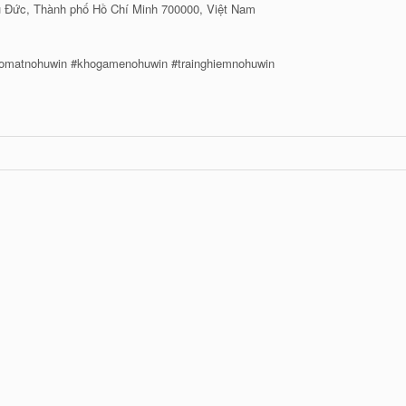
ủ Đức, Thành phố Hồ Chí Minh 700000, Việt Nam
aomatnohuwin #khogamenohuwin #trainghiemnohuwin