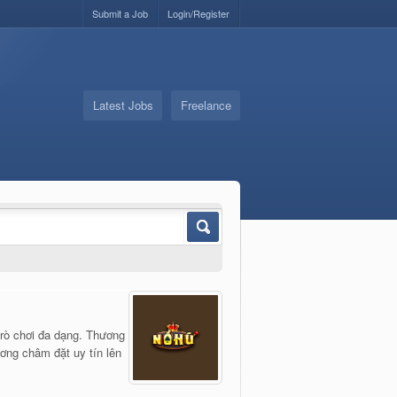
Submit a Job
Login/Register
Latest Jobs
Freelance
trò chơi đa dạng. Thương
ơng châm đặt uy tín lên