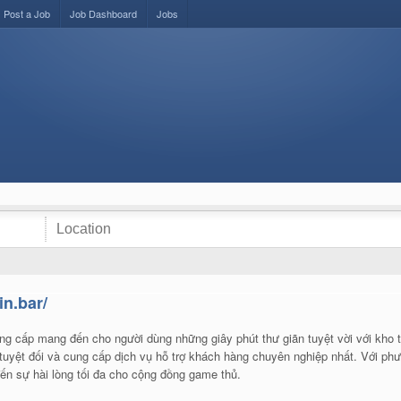
Post a Job
Job Dashboard
Jobs
in.bar/
đẳng cấp mang đến cho người dùng những giây phút thư giãn tuyệt vời với kho 
yệt đối và cung cấp dịch vụ hỗ trợ khách hàng chuyên nghiệp nhất. Với phư
n sự hài lòng tối đa cho cộng đồng game thủ.