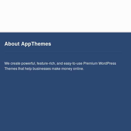
About AppThemes
We create powerful, feature-rich, and easy-to-use Premium WordPress
Themes that help businesses make money online.