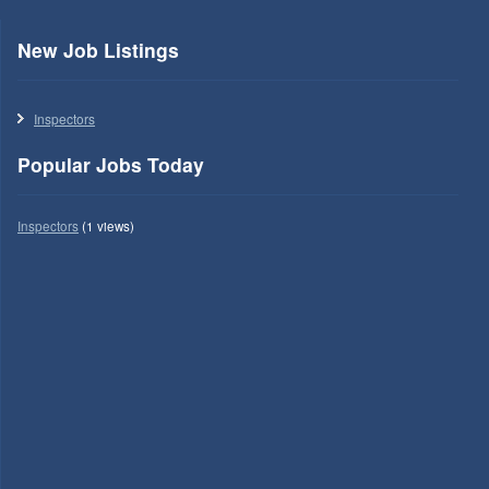
New Job Listings
Inspectors
Popular Jobs Today
Inspectors
(1 views)