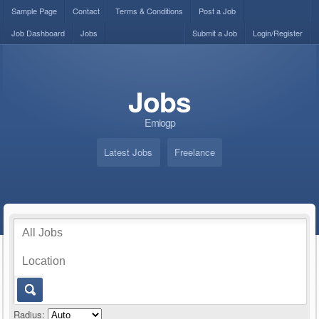
Sample Page
Contact
Terms & Conditions
Post a Job
Job Dashboard
Jobs
Submit a Job
Login/Register
Jobs
Emiogp
Latest Jobs
Freelance
Radius: