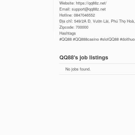
Website: https://qq88z.net/
Email: support@qq88z.net
Hotline: 0847046552
Địa chỉ: 549/2A Đ. Vườn Lài, Phú Thọ Hoà
Zipcode: 700000
Hashtags
#QQ88 #QQ888casino #slotQQ88 #doith
QQ88's job listings
No jobs found.