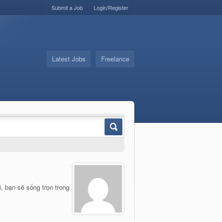
Submit a Job
Login/Register
Latest Jobs
Freelance
, bạn sẽ sống trọn trong